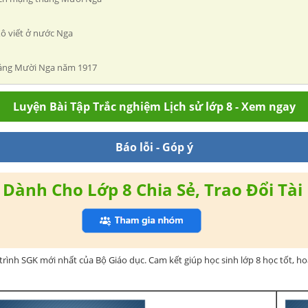
Xô viết ở nước Nga
 tháng Mười Nga năm 1917
Luyện Bài Tập Trắc nghiệm Lịch sử lớp 8 - Xem ngay
Báo lỗi - Góp ý
Dành Cho Lớp 8 Chia Sẻ, Trao Đổi Tài 
rình SGK mới nhất của Bộ Giáo dục. Cam kết giúp học sinh lớp 8 học tốt, h