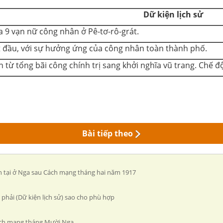
Dữ kiện lịch sử
a 9 vạn nữ công nhân ở Pê-tơ-rô-grát.
t đầu, với sự hưởng ứng của công nhân toàn thành phố.
từ tổng bãi công chính trị sang khởi nghĩa vũ trang. Chế 
Bài tiếp theo
tồn tại ở Nga sau Cách mạng tháng hai năm 1917
ên phải (Dữ kiện lịch sử) sao cho phù hợp
 Cách mạng tháng Mười Nga