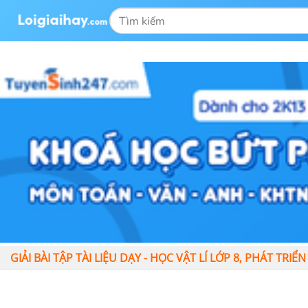
GIẢI BÀI TẬP TÀI LIỆU DẠY - HỌC VẬT LÍ LỚP 8, PHÁT TR