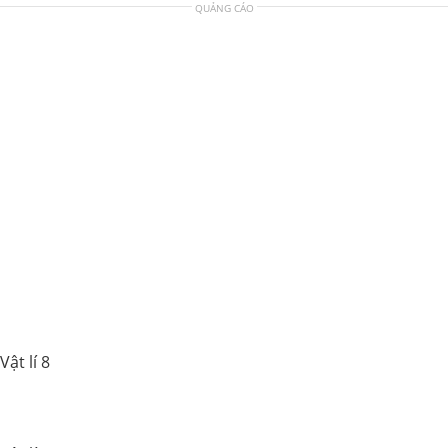
QUẢNG CÁO
ật lí 8