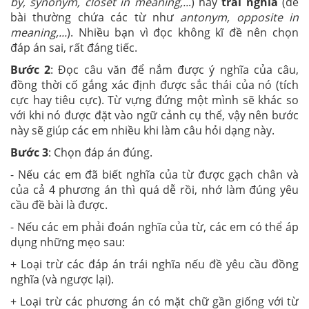
by, synonym, closet in meaning,..
.) hay
trái nghĩa
(đề
bài thường chứa các từ như
antonym, opposite in
meaning,...
). Nhiều bạn vì đọc không kĩ đề nên chọn
đáp án sai, rất đáng tiếc.
Bước 2
: Đọc câu văn để nắm được ý nghĩa của câu,
đồng thời cố gắng xác định được sắc thái của nó (tích
cực hay tiêu cực). Từ vựng đứng một mình sẽ khác so
với khi nó được đặt vào ngữ cảnh cụ thể, vậy nên bước
này sẽ giúp các em nhiều khi làm câu hỏi dạng này.
Bước 3
: Chọn đáp án đúng.
- Nếu các em đã biết nghĩa của từ được gạch chân và
của cả 4 phương án thì quá dễ rồi, nhớ làm đúng yêu
cầu đề bài là được.
- Nếu các em phải đoán nghĩa của từ, các em có thể áp
dụng những mẹo sau:
+ Loại trừ các đáp án trái nghĩa nếu đề yêu cầu đồng
nghĩa (và ngược lại).
+ Loại trừ các phương án có mặt chữ gần giống với từ