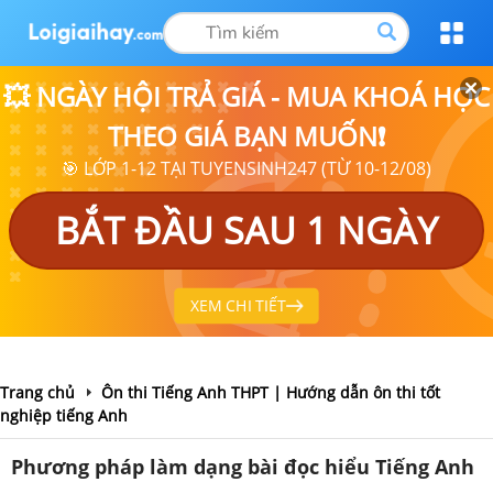
💥 NGÀY HỘI TRẢ GIÁ - MUA KHOÁ HỌC
THEO GIÁ BẠN MUỐN❗
🎯 LỚP 1-12 TẠI TUYENSINH247 (TỪ 10-12/08)
BẮT ĐẦU SAU 1 NGÀY
XEM CHI TIẾT
Trang chủ
Ôn thi Tiếng Anh THPT | Hướng dẫn ôn thi tốt
nghiệp tiếng Anh
Phương pháp làm dạng bài đọc hiểu Tiếng Anh