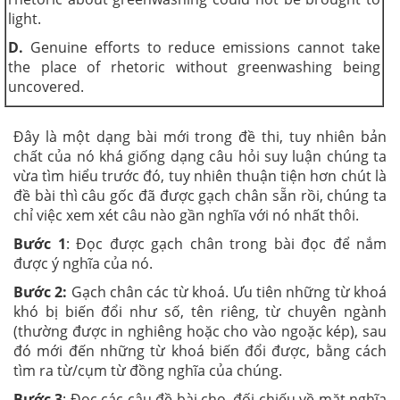
light.
D.
Genuine efforts to reduce emissions cannot take
the place of rhetoric without greenwashing being
uncovered.
Đây là một dạng bài mới trong đề thi, tuy nhiên bản
chất của nó khá giống dạng câu hỏi suy luận chúng ta
vừa tìm hiểu trước đó, tuy nhiên thuận tiện hơn chút là
đề bài thì câu gốc đã được gạch chân sẵn rồi, chúng ta
chỉ việc xem xét câu nào gần nghĩa với nó nhất thôi.
Bước 1
: Đọc được gạch chân trong bài đọc để nắm
được ý nghĩa của nó.
Bước 2:
Gạch chân các từ khoá. Ưu tiên những từ khoá
khó bị biến đổi như số, tên riêng, từ chuyên ngành
(thường được in nghiêng hoặc cho vào ngoặc kép), sau
đó mới đến những từ khoá biến đổi được, bằng cách
tìm ra từ/cụm từ đồng nghĩa của chúng.
Bước 3
: Đọc các câu đề bài cho, đối chiếu về mặt nghĩa