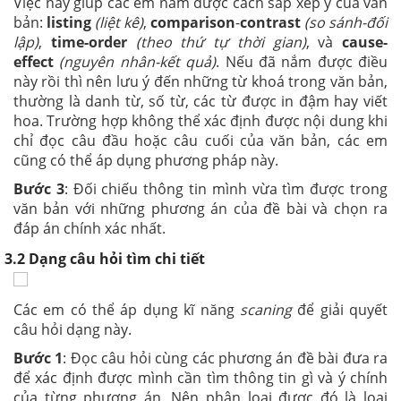
Việc này giúp các em nắm được cách sắp xếp ý của văn
bản:
listing
(liệt kê)
,
comparison
-
contrast
(so sánh-đối
lập)
,
time-order
(theo thứ tự thời gian)
, và
cause-
effect
(nguyên nhân-kết quả)
. Nếu đã nắm được điều
này rồi thì nên lưu ý đến những từ khoá trong văn bản,
thường là danh từ, số từ, các từ được in đậm hay viết
hoa. Trường hợp không thể xác định được nội dung khi
chỉ đọc câu đầu hoặc câu cuối của văn bản, các em
cũng có thể áp dụng phương pháp này.
Bước 3
: Đối chiếu thông tin mình vừa tìm được trong
văn bản với những phương án của đề bài và chọn ra
đáp án chính xác nhất.
3.2 Dạng câu hỏi tìm chi tiết
Các em có thể áp dụng kĩ năng
scaning
để giải quyết
câu hỏi dạng này.
Bước 1
: Đọc câu hỏi cùng các phương án đề bài đưa ra
để xác định được mình cần tìm thông tin gì và ý chính
của từng phương án. Nên phân loại được đó là loại