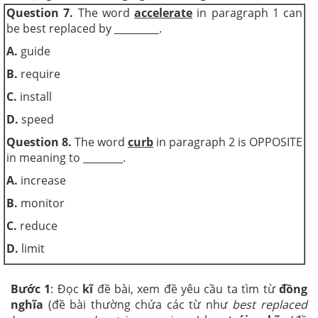
Question 7.
The word
accelerate
in paragraph 1 can
be best replaced by _________.
A.
guide
B.
require
C.
install
D.
speed
Question 8.
The word
curb
in paragraph 2 is OPPOSITE
in meaning to ________.
A.
increase
B.
monitor
C.
reduce
D.
limit
Bước 1
: Đọc
kĩ
đề bài, xem đề yêu cầu ta tìm từ
đồng
nghĩa
(đề bài thường chứa các từ như
best replaced