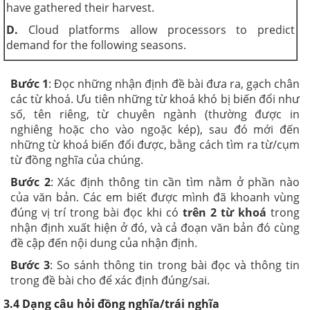
have gathered their harvest.
D.
Cloud platforms allow processors to predict
demand for the following seasons.
Bước 1
: Đọc những nhận định đề bài đưa ra, gạch chân
các từ khoá. Ưu tiên những từ khoá khó bị biến đổi như
số, tên riêng, từ chuyên ngành (thường được in
nghiêng hoặc cho vào ngoặc kép), sau đó mới đến
những từ khoá biến đổi được, bằng cách tìm ra từ/cụm
từ đồng nghĩa của chúng.
Bước 2
: Xác định thông tin cần tìm nằm ở phần nào
của văn bản. Các em biết được mình đã khoanh vùng
đúng vị trí trong bài đọc khi có
trên 2
từ khoá
trong
nhận định xuất hiện ở đó, và cả đoạn văn bản đó cùng
đề cập đến nội dung của nhận định.
Bước 3
: So sánh thông tin trong bài đọc và thông tin
trong đề bài cho để xác định đúng/sai.
3.4 Dạng câu hỏi đồng nghĩa/trái nghĩa