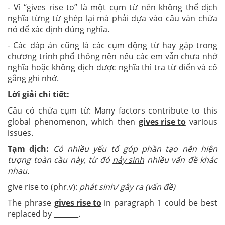
- Vì “gives rise to” là một cụm từ nên không thể dịch
nghĩa từng từ ghép lại mà phải dựa vào câu văn chứa
nó để xác định đúng nghĩa.
- Các đáp án cũng là các cụm động từ hay gặp trong
chương trình phổ thông nên nếu các em vẫn chưa nhớ
nghĩa hoặc không dịch được nghĩa thì tra từ điển và cố
gắng ghi nhớ.
Lời giải chi tiết:
Câu có chứa cụm từ: Many factors contribute to this
global phenomenon, which then
gives rise to
various
issues.
Tạm dịch:
Có nhiều yếu tố góp phần tạo nên hiện
tượng toàn cầu này, từ đó
nảy sinh
nhiều vấn đề khác
nhau.
give rise to (phr.v):
phát sinh/ gây ra (vấn đề)
The phrase
gives rise to
in paragraph 1 could be best
replaced by _______.