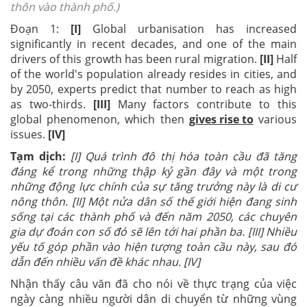
thôn vào thành phố.
)
Đoạn 1:
[I]
Global urbanisation has increased
significantly in recent decades, and one of the main
drivers of this growth has been rural migration.
[II]
Half
of the world's population already resides in cities, and
by 2050, experts predict that number to reach as high
as two-thirds.
[III]
Many factors contribute to this
global phenomenon, which then
gives rise to
various
issues.
[IV]
Tạm dịch:
[I] Quá trình đô thị hóa toàn cầu đã tăng
đáng kể trong những thập kỷ gần đây và một trong
những động lực chính của sự tăng trưởng này là di cư
nông thôn. [II] Một nửa dân số thế giới hiện đang sinh
sống tại các thành phố và đến năm 2050, các chuyên
gia dự đoán con số đó sẽ lên tới hai phần ba. [III] Nhiều
yếu tố góp phần vào hiện tượng toàn cầu này, sau đó
dẫn đến nhiều vấn đề khác nhau. [IV]
Nhận thấy câu văn đã cho nói về thực trạng của việc
ngày càng nhiều người dân di chuyển từ những vùng