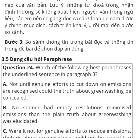
nào của văn bản. Lưu ý, những từ khoá trong nhận
định thường sẽ không xuất hiện nguyên văn trong ngữ
liệu, các em nên cố gắng đọc cả câu/đoạn để nắm được
ý chính, mục đích, cách triển khai ý,... rồi mới đến bước
so sánh.
Bước 3
: So sánh thông tin trong bài đọc và thông tin
trong đề bài để chọn đáp án đúng.
3.5 Dạng câu hỏi Paraphrase
Question 24.
Which of the following best paraphrases
the underlined sentence in paragraph 3?
A.
Not until genuine efforts to cut down on emissions
are recognised could the truth about greenwashing be
concealed.
B.
No sooner had empty resolutions minimised
emissions than the plain truth about greenwashing
was elucidated.
C.
Were it not for genuine efforts to reduce emissions,
rhetoric about greenwashing could not be brought to