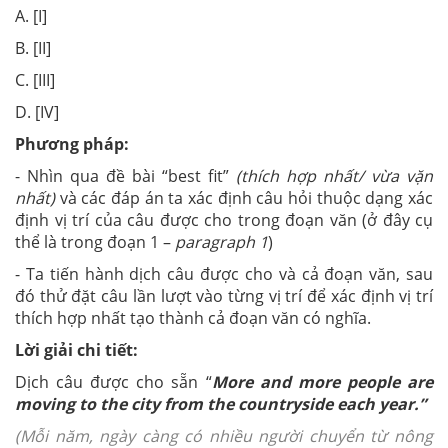
A. [I]
B. [II]
C. [III]
D. [IV]
Phương pháp:
- Nhìn qua đề bài “best fit”
(thích hợp nhất/ vừa vặn
nhất)
và các đáp án ta xác định câu hỏi thuộc dạng xác
định vị trí của câu được cho trong đoạn văn (ở đây cụ
thể là trong đoạn 1 –
paragraph 1
)
- Ta tiến hành dịch câu được cho và cả đoạn văn, sau
đó thử đặt câu lần lượt vào từng vị trí để xác định vị trí
thích hợp nhất tạo thành cả đoạn văn có nghĩa.
Lời giải chi tiết:
Dịch câu được cho sẵn “
More and more people are
moving to the city from the countryside each year.”
(
Mỗi năm, ngày càng có nhiều người chuyển từ nông