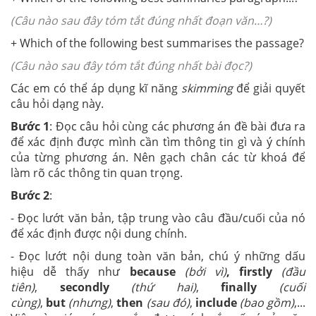
(Câu nào sau đây tóm tắt đúng nhất đoạn văn…?)
+ Which of the following best summarises the passage?
(Câu nào sau đây tóm tắt đúng nhất bài đọc?)
Các em có thể áp dụng kĩ năng
skimming
để giải quyết
câu hỏi dạng này.
Bước 1
: Đọc câu hỏi cùng các phương án đề bài đưa ra
để xác định được mình cần tìm thông tin gì và ý chính
của từng phương án. Nên gạch chân các từ khoá để
làm rõ các thông tin quan trọng.
Bước 2
:
- Đọc lướt văn bản, tập trung vào câu đầu/cuối của nó
để xác định được nội dung chính.
- Đọc lướt nội dung toàn văn bản, chú ý những dấu
hiệu dễ thấy như
because
(bởi vì)
, firstly
(đầu
tiên)
,
secondly
(thứ hai)
,
finally
(cuối
cùng)
,
but
(nhưng)
,
then
(sau đó)
,
include
(bao gồm)
,...