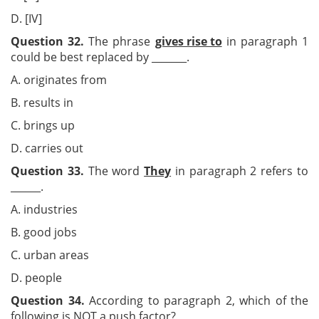
D. [IV]
Question 32.
The phrase
gives rise to
in paragraph 1
could be best replaced by _______.
A. originates from
B. results in
C. brings up
D. carries out
Question 33.
The word
They
in paragraph 2 refers to
______.
A. industries
B. good jobs
C. urban areas
D. people
Question 34.
According to paragraph 2, which of the
following is NOT a push factor?