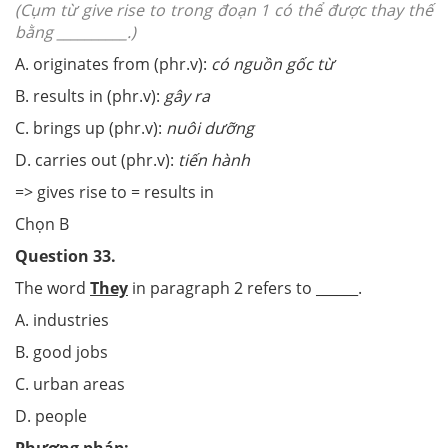
(Cụm từ give rise to trong đoạn 1 có thể được thay thế
bằng __________.)
A. originates from (phr.v):
có nguồn gốc từ
B. results in (phr.v):
gây ra
C. brings up (phr.v):
nuôi dưỡng
D. carries out (phr.v):
tiến hành
=> gives rise to = results in
Chọn B
Question 33.
The word
They
in paragraph 2 refers to ______.
A. industries
B. good jobs
C. urban areas
D. people