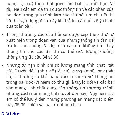
ngược lại, tuỳ theo thói quen làm bài của mỗi bạn. Ví
dụ: Nếu các em đã thu được thông tin về các phần của
bài đọc trong quá trình làm các câu hỏi tìm chi tiết thì
có thể vận dụng điều này khi trả lời câu hỏi về ý chính
của toàn bài.
Thông thường, các câu hỏi sẽ được xếp theo thứ tự
xuất hiện trong đoạn văn của những thông tin cần để
trả lời cho chúng. Ví dụ, nếu các em không tìm thấy
thông tin cho câu 35, thì có thể ước lượng khoảng
thông tin giữa câu 34 và 36.
Những từ hạn định chỉ số lượng mang tính chất “tất
cả”, “tuyệt đối” (như
all
(tất cả),
every
(mọi),
any
(bất
cứ,...) thường có khả năng cao là sai so với thông tin
trong bài đọc (vì hiếm có thứ gì là tuyệt đối và các bài
văn mang tính chất cung cấp thông tin thường tránh
những cách nói mang tính tuyệt đối này). Vậy nên các
em có thể lưu ý đến những phương án mang đặc điểm
này để đối chiếu và loại trừ nhanh hơn.
5. Ví dụ: