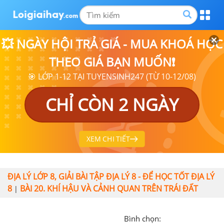
💥 NGÀY HỘI TRẢ GIÁ - MUA KHOÁ HỌC
THEO GIÁ BẠN MUỐN❗
🎯 LỚP 1-12 TẠI TUYENSINH247 (TỪ 10-12/08)
CHỈ CÒN 2 NGÀY
XEM CHI TIẾT
ĐỊA LÝ LỚP 8, GIẢI BÀI TẬP ĐỊA LÝ 8 - ĐỂ HỌC TỐT ĐỊA LÝ
8
BÀI 20. KHÍ HẬU VÀ CẢNH QUAN TRÊN TRÁI ĐẤT
|
Bình chọn: