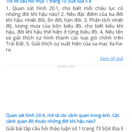
Trả lời câu hỏi mục 1 trang 70 SGK Địa lí 8
1. Quan sát hình 20.1, cho biết mỗi châu lục có
những đới khí hậu nào? 2. Nêu đặc điểm của ba đới
khí hậu: nhiệt đới, ôn đới, hàn đới. 3. Phân tích nhiệt
độ, lượng mưa của bốn biểu đồ, cho biết kiểu khí
hậu, đới khí hậu thể hiện ở từng biểu đồ. 4. Nêu tên
và giải thích sự hình thành các loại gió chính trên
Trái Đất. 5. Giải thích sự xuất hiện của sa mạc Xa-ha-
ra.
Xem lời giải
QUẢNG CÁO
Quan sát hình 20.4, mô tả các cảnh quan trong ánh. Các
cảnh quan đó thuộc những đới khí hậu nào?
Giải bài tập câu hỏi thảo luận số 1 trang 73 SGK Địa lí