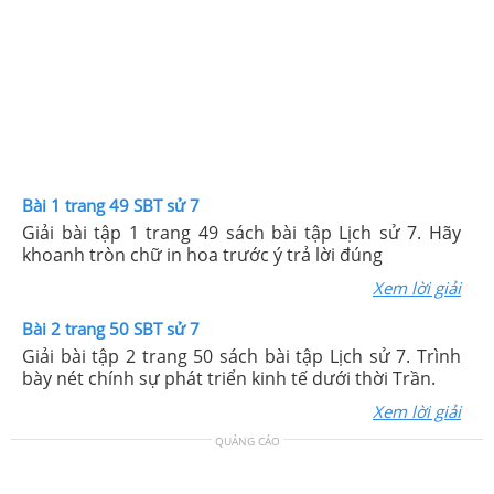
Bài 1 trang 49 SBT sử 7
Giải bài tập 1 trang 49 sách bài tập Lịch sử 7. Hãy
khoanh tròn chữ in hoa trước ý trả lời đúng
Xem lời giải
Bài 2 trang 50 SBT sử 7
Giải bài tập 2 trang 50 sách bài tập Lịch sử 7. Trình
bày nét chính sự phát triển kinh tế dưới thời Trần.
Xem lời giải
QUẢNG CÁO