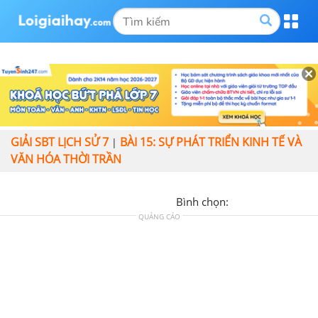
GIẢI SBT LỊCH SỬ 7
BÀI 15: SỰ PHÁT TRIỂN KINH TẾ VÀ
|
VĂN HÓA THỜI TRẦN
Bình chọn:
QUẢNG CÁO