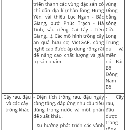
triển thành các vùng đặc sản có
vùng:
chỉ dẫn địa lí (nhân lồng Hưng
Đồng
Yên, vải thiều Lục Ngạn - Bắc
bằng
Giang, bưởi Phúc Trạch - Hà
sông
Tĩnh, sâu riêng Cai Lậy - Tiền
Cửu
Giang....). Các mô hình trồng cây
Long,
ăn quả hữu cơ, VietGAP, công
Trung
nghệ cao được áp dụng rộng rãi
du và
để nâng cao chất lượng và giá
miền
trị sản phẩm.
núi Bắc
Bộ,
Đông
Nam
Bộ.
Cây rau, đậu
- Diện tích trồng rau, đậu ngày
- Cây
và các cây
càng tăng, đáp ứng nhu cầu tiêu
rau,
trồng khác
dùng trong nước và một phần
đậu
để xuất khẩu.
được
trồng
- Xu hướng phát triển các vành
rộng