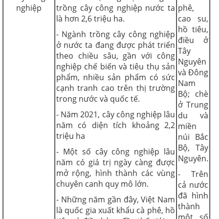
nghiệp
trồng cây công nghiệp nước ta
phê,
là hơn 2,6 triệu ha.
cao su,
hồ tiêu,
- Ngành trồng cây công nghiệp
điều ở
ở nước ta đang được phát triển
Tây
theo chiều sâu, gần với công
Nguyên
nghiệp chế biến và tiêu thụ sản
và Đông
phẩm, nhiều sản phẩm có sức
Nam
cạnh tranh cao trên thị trường
Bộ; chè
trong nước và quốc tế.
ở Trung
- Năm 2021, cây công nghiệp lâu
du và
năm có diện tích khoảng 2,2
miền
triệu ha
núi Bắc
Bộ, Tây
- Một số cây công nghiệp lâu
Nguyên.
năm có giá trị ngày càng được
mở rộng, hình thành các vùng
- Trên
chuyên canh quy mô lớn.
cả nước
đã hình
- Những năm gần đây, Việt Nam
thành
là quốc gia xuất khẩu cà phê, hồ
một số