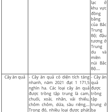
lạc ở
khu vực
đồng
bằng
của Bắc
Trung
Bộ; đậu
tương ở
Trung
du và
miền
núi Bắc
Bộ....
Cây ăn quả
- Cây ăn quả có diện tích tăng
- Cây ăn
nhanh, năm 2021 đạt 1 171,5
quả
nghìn ha. Các loại cây ăn quả
được
được trồng tập trung là cam,
trồng
chuối, xoài, nhãn, vải thiểu,
tập
chôm chôm, dứa, sầu riêng,...
trung ở
Trong đó, nhiều loại được phát
ba