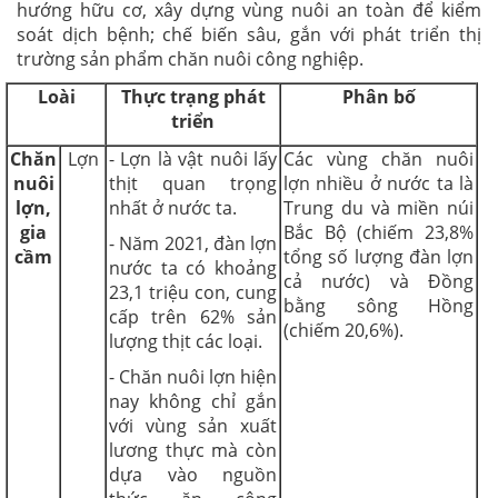
hướng hữu cơ, xây dựng vùng nuôi an toàn để kiểm
soát dịch bệnh; chế biến sâu, gắn với phát triển thị
trường sản phẩm chăn nuôi công nghiệp.
Loài
Thực trạng phát
Phân bố
triển
Chăn
Lợn
- Lợn là vật nuôi lấy
Các vùng chăn nuôi
nuôi
thịt quan trọng
lợn nhiều ở nước ta là
lợn,
nhất ở nước ta.
Trung du và miền núi
gia
Bắc Bộ (chiếm 23,8%
- Năm 2021, đàn lợn
cầm
tổng số lượng đàn lợn
nước ta có khoảng
cả nước) và Đồng
23,1 triệu con, cung
bằng sông Hồng
cấp trên 62% sản
(chiếm 20,6%).
lượng thịt các loại.
- Chăn nuôi lợn hiện
nay không chỉ gắn
với vùng sản xuất
lương thực mà còn
dựa vào nguồn