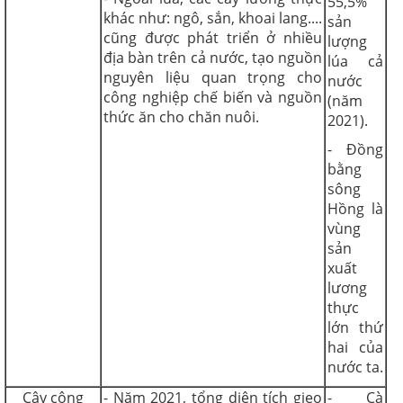
55,5%
khác như: ngô, sắn, khoai lang....
sản
cũng được phát triển ở nhiều
lượng
địa bàn trên cả nước, tạo nguồn
lúa cả
nguyên liệu quan trọng cho
nước
công nghiệp chế biến và nguồn
(năm
thức ăn cho chăn nuôi.
2021).
- Đồng
bằng
sông
Hồng là
vùng
sản
xuất
lương
thực
lớn thứ
hai của
nước ta.
Cây công
- Năm 2021, tổng diện tích gieo
- Cà