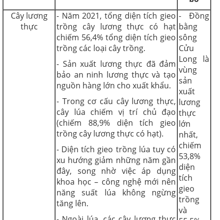
Cây lương
- Năm 2021, tổng diện tích gieo
- Đồng
thực
trồng cây lương thực có hạt
bằng
chiếm 56,4% tổng diện tích gieo
sông
trồng các loại cây trồng.
Cửu
Long là
- Sản xuất lương thực đã đảm
vùng
bảo an ninh lương thực và tạo
sản
nguồn hàng lớn cho xuất khẩu.
xuất
- Trong cơ cấu cây lương thực,
lương
cây lúa chiếm vị trí chủ đạo
thực
(chiếm 88,9% diện tích gieo
lớn
trồng cây lương thực có hạt).
nhất,
chiếm
- Diện tích gieo trồng lúa tuy có
53,8%
xu hướng giảm những năm gần
diện
đây, song nhờ việc áp dụng
tích
khoa học – công nghệ mới nên
gieo
năng suất lúa không ngừng
trồng
tăng lên.
và
- Ngoài lúa, các cây lương thực