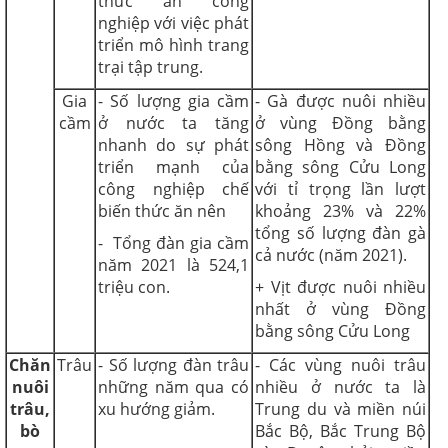
thức ăn công
nghiệp với việc phát
triển mô hình trang
trại tập trung.
Gia
- Số lượng gia cầm
- Gà được nuôi nhiều
cầm
ở nước ta tăng
ở vùng Đồng bằng
nhanh do sự phát
sông Hồng và Đồng
triển mạnh của
bằng sông Cửu Long
công nghiệp chế
với tỉ trọng lần lượt
biến thức ăn nên
khoảng 23% và 22%
tổng số lượng đàn gà
- Tổng đàn gia cầm
cả nước (năm 2021).
năm 2021 là 524,1
triệu con.
+ Vịt được nuôi nhiều
nhất ở vùng Đồng
bằng sông Cửu Long
Chăn
Trâu
- Số lượng đàn trâu
- Các vùng nuôi trâu
nuôi
những năm qua có
nhiều ở nước ta là
trâu,
xu hướng giảm.
Trung du và miền núi
bò
Bắc Bộ, Bắc Trung Bộ