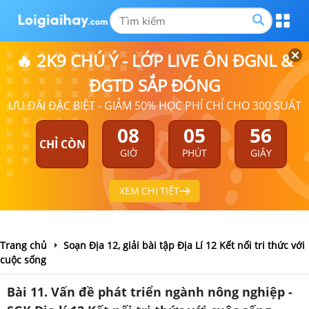
🔥 2K9 CHÚ Ý - LỚP LIVE ÔN ĐGNL &
ĐGTD SẮP ĐÓNG
ƯU ĐÃI ĐẶC BIỆT - GIẢM 50% HỌC PHÍ CHỈ CHO 300 SUẤT
08
05
55
CHỈ CÒN
GIỜ
PHÚT
GIÂY
XEM CHI TIẾT
Trang chủ
Soạn Địa 12, giải bài tập Địa Lí 12 Kết nối tri thức với
cuộc sống
Bài 11. Vấn đề phát triển ngành nông nghiệp -