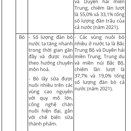
và Duyên hải miền
Trung, chiếm lần lượt
là 55,0% và 33,1% tổng
số lượng đàn trâu của
cả nước (năm 2021).
Bò
- Số lượng đàn bò
- Các vùng nuôi bò
nước ta tăng nhanh
nhiều ở nước ta là Bắc
trong thời gian gần
Trung Bộ và Duyên hải
đây và được nuôi
miền Trung, Trung du
theo hướng chuyên
và miền núi Bắc Bộ,
môn hoá.
chiếm lần lượt là
37,7% và 19,0% tổng
- Bò lấy sữa được
số lượng đàn bò cả
nuôi nhiều trên các
nước (năm 2021).
vùng cao nguyên
với quy mô lớn,
công nghệ chăn
nuôi hiện đại, gắn
với chế biến sữa
thành phẩm.