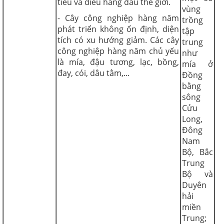
tiêu và điều hàng đầu thế giới.
vùng
- Cây công nghiệp hàng năm
trồng
phát triển không ổn định, diện
tập
tích có xu hướng giảm. Các cây
trung
công nghiệp hàng năm chủ yếu
như
là mía, đậu tương, lạc, bồng,
mía ở
đay, cói, dâu tằm,...
Đồng
bằng
sông
Cửu
Long,
Đông
Nam
Bộ, Bắc
Trung
Bộ và
Duyên
hải
miền
Trung;