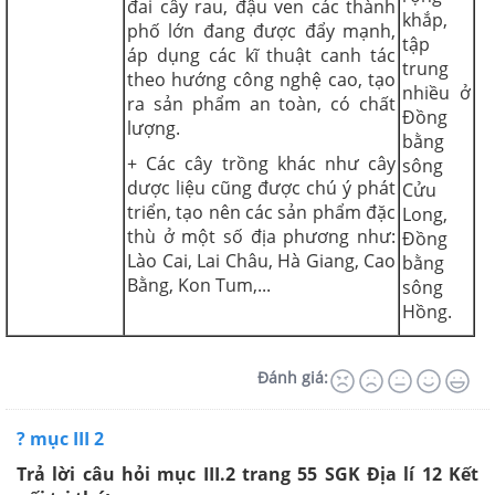
đai cây rau, đậu ven các thành
khắp,
phố lớn đang được đẩy mạnh,
tập
áp dụng các kĩ thuật canh tác
trung
theo hướng công nghệ cao, tạo
nhiều ở
ra sản phẩm an toàn, có chất
Đồng
lượng.
bằng
+ Các cây trồng khác như cây
sông
dược liệu cũng được chú ý phát
Cửu
triển, tạo nên các sản phẩm đặc
Long,
thù ở một số địa phương như:
Đồng
Lào Cai, Lai Châu, Hà Giang, Cao
bằng
Bằng, Kon Tum,...
sông
Hồng.
Đánh giá:
? mục III 2
Trả lời câu hỏi mục III.2 trang 55 SGK Địa lí 12 Kết