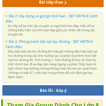
Bài tiếp theo
Bài 2: Xây dựng và giữ gìn tình bạn - SBT HĐTN 8 Cánh
diều
Em hãy kể lại một câu chuyện ca ngợi tình bạn đẹp. Hãy chỉ ra
những biểu hiện của tình bạn đẹp giữa các nhân vật trong câu
chuyện đó.
Bài 3. Phòng tránh bắt nạt học đường - SBT HĐTN 8
Cánh diều
Dấu hiệu bắt nạt học đường Em hãy ghi những dấu hiệu bắt nạt
học đường trong các tình huống sau và phân loại hình thức bắt
nạt học đường đó. Tình huống 1. Trên đường đi học về, Nam bị
một nhóm bạn đi xe đạp dàn hàng ngang va phải. Thấy Nam bị
ngã, nhóm bạn không những không nhận lỗi mà còn quát Nam
“Không có mắt à?”, một bạn trong nhóm đó còn định giơ tay
đánh Nam.
Báo lỗi - Góp ý
Tham Gia Group Dành Cho Lớp 8