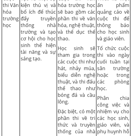
thi Văn
kiện thú vị và
hóa trường học
ấn phẩm
hóa
bổ ích để thúc
sẽ bao gồm các
quảng cáo về
trường
đẩy truyền
phần thi về văn
cuộc thi để
học
thống nhà
hóa, nghệ thuật,
thông báo
trường và tạo
và thể dục thể
cho học sinh
cơ hội cho học
thao.
và giáo viên.
sinh thể hiện
Học sinh sẽ
Tổ chức cuộc
tài năng và sự
tham gia trong
thi vào ngày
sáng tạo.
các cuộc thi như
cuối tuần tại
hát, nhảy múa,
sân trường
biểu diễn nghệ
hoặc trong
thuật, và thi đấu
các phòng
thể thao như
học.
bóng đá và cầu
Phân chia
lông.
công việc và
Đặc biệt, có một
nhiệm vụ cho
phần thi về tri
các học sinh,
thức và truyền
giáo viên, và
thống của nhà
phụ huynh hỗ