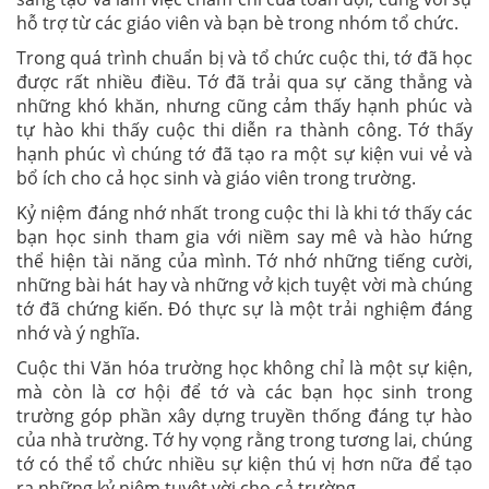
hỗ trợ từ các giáo viên và bạn bè trong nhóm tổ chức.
Trong quá trình chuẩn bị và tổ chức cuộc thi, tớ đã học
được rất nhiều điều. Tớ đã trải qua sự căng thẳng và
những khó khăn, nhưng cũng cảm thấy hạnh phúc và
tự hào khi thấy cuộc thi diễn ra thành công. Tớ thấy
hạnh phúc vì chúng tớ đã tạo ra một sự kiện vui vẻ và
bổ ích cho cả học sinh và giáo viên trong trường.
Kỷ niệm đáng nhớ nhất trong cuộc thi là khi tớ thấy các
bạn học sinh tham gia với niềm say mê và hào hứng
thể hiện tài năng của mình. Tớ nhớ những tiếng cười,
những bài hát hay và những vở kịch tuyệt vời mà chúng
tớ đã chứng kiến. Đó thực sự là một trải nghiệm đáng
nhớ và ý nghĩa.
Cuộc thi Văn hóa trường học không chỉ là một sự kiện,
mà còn là cơ hội để tớ và các bạn học sinh trong
trường góp phần xây dựng truyền thống đáng tự hào
của nhà trường. Tớ hy vọng rằng trong tương lai, chúng
tớ có thể tổ chức nhiều sự kiện thú vị hơn nữa để tạo
ra những kỷ niệm tuyệt vời cho cả trường.