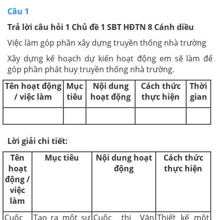
Câu 1
Trả lời câu hỏi 1 Chủ đề 1 SBT HĐTN 8 Cánh diều
Việc làm góp phần xây dựng truyền thống nhà trường
Xây dựng kế hoạch dự kiến hoạt động em sẽ làm để
góp phần phát huy truyền thống nhà trường.
Tên hoạt động
Mục
Nội dung
Cách thức
Thời
/ việc làm
tiêu
hoạt động
thực hiện
gian
Lời giải chi tiết:
Tên
Mục tiêu
Nội dung hoạt
Cách thức
hoạt
động
thực hiện
động /
việc
làm
Cuộc
Tạo ra một sự
Cuộc thi Văn
Thiết kế một