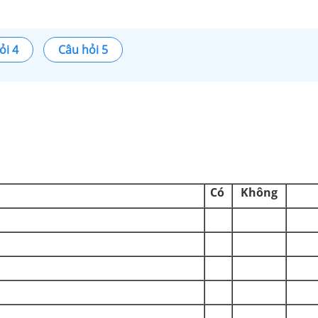
ỏi 4
Câu hỏi 5
Có
Không