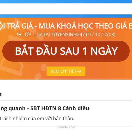
ỘI TRẢ GIÁ - MUA KHOÁ HỌC THEO GIÁ
🎯 LỚP 1-12 TẠI TUYENSINH247 (TỪ 10-12/08)
BẮT ĐẦU SAU 1 NGÀY
XEM CHI TIẾT
t
ung quanh - SBT HĐTN 8 Cánh diều
ề trách nhiệm của em với bản thân.
QUẢNG CÁO