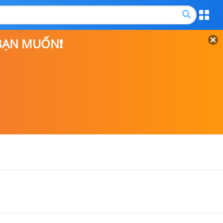
 BẠN MUỐN❗