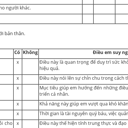
ho người khác.
ới bản thân.
Có
Không
Điều em suy ngh
x
Điều này là quan trọng để duy trì sức k
hiệu quả.
x
Điều này nói lên sự chỉn chu trong cách 
x
Mục tiêu giúp em hướng đến những điề
triển cá nhân.
x
Khả năng này giúp em vượt qua khó khăn 
x
Thời gian là tài nguyên quý báu, việc qu
ỗi cho
x
Điều này thể hiện tính trung thực và đạo