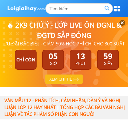
🔥 2K9 CHÚ Ý - LỚP LIVE ÔN ĐGNL &
ĐGTD SẮP ĐÓNG
ƯU ĐÃI ĐẶC BIỆT - GIẢM 50% HỌC PHÍ CHỈ CHO 300 SUẤT
05
13
58
CHỈ CÒN
GIỜ
PHÚT
GIÂY
XEM CHI TIẾT
VĂN MẪU 12 - PHÂN TÍCH, CẢM NHẬN, DÀN Ý VÀ NGHỊ
LUẬN LỚP 12 HAY NHẤT
TỔNG HỢP CÁC BÀI VĂN NGHỊ
|
LUẬN VỀ TÁC PHẨM SỐ PHẬN CON NGƯỜI