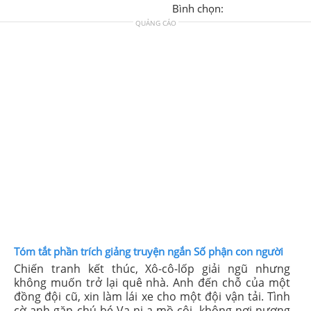
Bình chọn:
QUẢNG CÁO
Tóm tắt phần trích giảng truyện ngắn Số phận con người
Chiến tranh kết thúc, Xô-cô-lốp giải ngũ nhưng
không muốn trở lại quê nhà. Anh đến chỗ của một
đồng đội cũ, xin làm lái xe cho một đội vận tải. Tình
cờ anh gặp chú bé Va-ni-a mồ côi, không nơi nương