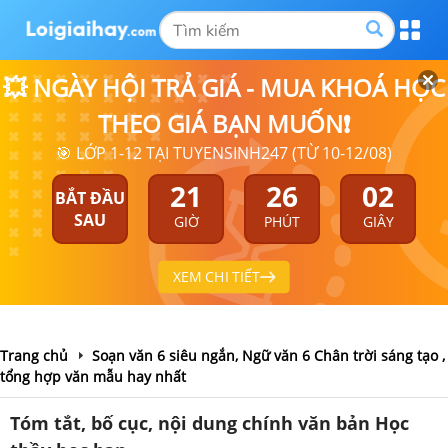
💥 NGÀY HỘI TRẢ GIÁ - MUA KHOÁ HỌC
THEO GIÁ BẠN MUỐN❗
🎯 LỚP 1-12 TẠI TUYENSINH247 (TỪ 10-12/08)
21
26
02
BẮT ĐẦU
SAU
GIỜ
PHÚT
GIÂY
XEM CHI TIẾT
Trang chủ
Soạn văn 6 siêu ngắn, Ngữ văn 6 Chân trời sáng tạo ,
tổng hợp văn mẫu hay nhất
Tóm tắt, bố cục, nội dung chính văn bản Học