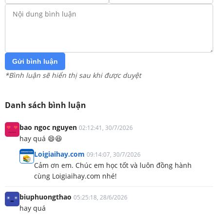
Gửi bình luận
*Bình luận sẽ hiển thị sau khi được duyệt
Danh sách bình luận
bao ngoc nguyen
02:12:41, 30/7/2026
hay quá 😄😆
Loigiaihay.com
09:14:07, 30/7/2026
Cảm ơn em. Chúc em học tốt và luôn đồng hành
cùng Loigiaihay.com nhé!
biuphuongthao
05:25:18, 28/6/2026
hay quá