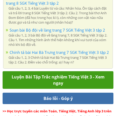
trang 8 SGK Tiếng Việt 3 tập 2
Giải câu 1, 2, 3, 4 bài Luyện từ và câu: Nhân hóa. Ôn tập cách đặt
và trả lời trang 8 SGK Tiếng Việt 3 tập 2. Câu 2. Trong bài thơ Anh
Đom Đóm (đã học trong học kì I), còn những con vật nào nữa
được gọi và tả như con người (nhân hóa)?
Soạn bài Bộ đội về làng trang 7 SGK Tiếng Việt 3 tập 2
Giải câu 1, 2, 3 bài Bộ đội về làng trang 7, 8 SGK Tiếng Việt 3 tập 2.
Câu 1. Tìm những hình ảnh thể hiện không khí vui tươi của xóm
nhỏ khi bộ đội về.
Chính tả bài Hai Bà Trưng trang 7 SGK Tiếng Việt 3 tập 2
Giải câu 1, 2, 3 Chính tả bài Hai Bà Trưng trang 7 SGK Tiếng Việt 3
tập 2. Câu 2. Điền vào chỗ trống: a) l hay n?
Luyện Bài Tập Trắc nghiệm Tiếng Việt 3 - Xem
ngay
Báo lỗi - Góp ý
>> Học trực tuyến các môn Toán, Tiếng Việt, Tiếng Anh lớp 3 trên