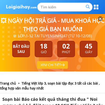
💥 NGÀY HỘI TRẢ GIÁ - MUA KHOÁ HỌC
THEO GIÁ BẠN MUỐN❗
🎯 LỚP 1-12 TẠI TUYENSINH247 (TỪ 10-12/08)
18
02
45
BẮT ĐẦU
SAU
GIỜ
PHÚT
GIÂY
XEM CHI TIẾT
Trang chủ
Tiếng Việt lớp 3, soạn bài tập đọc 3 tất cả các bài ,
tổng hợp văn mẫu hay nhất
Soạn bài Báo cáo kết quả tháng thi đua " Noi