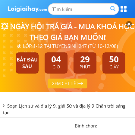
💥 NGÀY HỘI TRẢ GIÁ - MUA KHOÁ HỌC
THEO GIÁ BẠN MUỐN❗
🎯 LỚP 1-12 TẠI TUYENSINH247 (TỪ 10-12/08)
04
29
49
BẮT ĐẦU
SAU
GIỜ
PHÚT
GIÂY
XEM CHI TIẾT
Soạn Lịch sử và địa lý 9, giải Sử và địa lý 9 Chân trời sáng
tạo
Bình chọn: