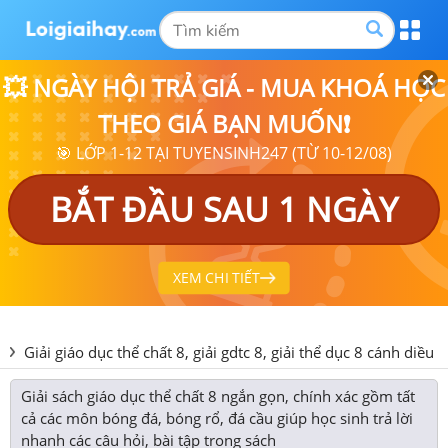
💥 NGÀY HỘI TRẢ GIÁ - MUA KHOÁ HỌC
THEO GIÁ BẠN MUỐN❗
🎯 LỚP 1-12 TẠI TUYENSINH247 (TỪ 10-12/08)
BẮT ĐẦU SAU 1 NGÀY
XEM CHI TIẾT
Giải giáo dục thể chất 8, giải gdtc 8, giải thể dục 8 cánh diều
Giải sách giáo dục thể chất 8 ngắn gọn, chính xác gồm tất
cả các môn bóng đá, bóng rổ, đá cầu giúp học sinh trả lời
nhanh các câu hỏi, bài tập trong sách