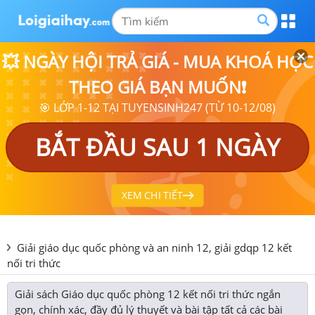
💥 NGÀY HỘI TRẢ GIÁ - MUA KHOÁ HỌC
THEO GIÁ BẠN MUỐN❗
🎯 LỚP 1-12 TẠI TUYENSINH247 (TỪ 10-12/08)
BẮT ĐẦU SAU 1 NGÀY
XEM CHI TIẾT
Giải giáo dục quốc phòng và an ninh 12, giải gdqp 12 kết
nối tri thức
Giải sách Giáo dục quốc phòng 12 kết nối tri thức ngắn
gọn, chính xác, đầy đủ lý thuyết và bài tập tất cả các bài