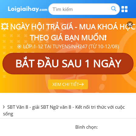
💥 NGÀY HỘI TRẢ GIÁ - MUA KHOÁ HỌC
THEO GIÁ BẠN MUỐN❗
🎯 LỚP 1-12 TẠI TUYENSINH247 (TỪ 10-12/08)
BẮT ĐẦU SAU 1 NGÀY
XEM CHI TIẾT
SBT Văn 8 - giải SBT Ngữ văn 8 - Kết nối tri thức với cuộc
sống
Bình chọn: