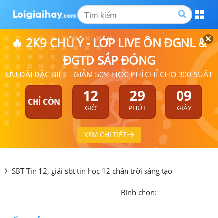
🔥 2K9 CHÚ Ý - LỚP LIVE ÔN ĐGNL &
ĐGTD SẮP ĐÓNG
ƯU ĐÃI ĐẶC BIỆT - GIẢM 50% HỌC PHÍ CHỈ CHO 300 SUẤT
12
29
09
CHỈ CÒN
GIỜ
PHÚT
GIÂY
XEM CHI TIẾT
SBT Tin 12, giải sbt tin học 12 chân trời sáng tạo
Bình chọn: