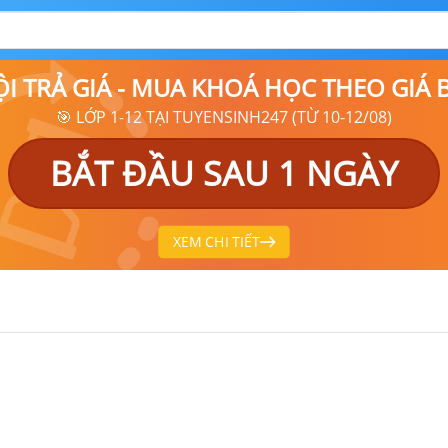
ỘI TRẢ GIÁ - MUA KHOÁ HỌC THEO GIÁ
🎯 LỚP 1-12 TẠI TUYENSINH247 (TỪ 10-12/08)
BẮT ĐẦU SAU 1 NGÀY
XEM CHI TIẾT