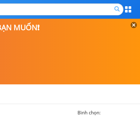
 BẠN MUỐN❗
Bình chọn: