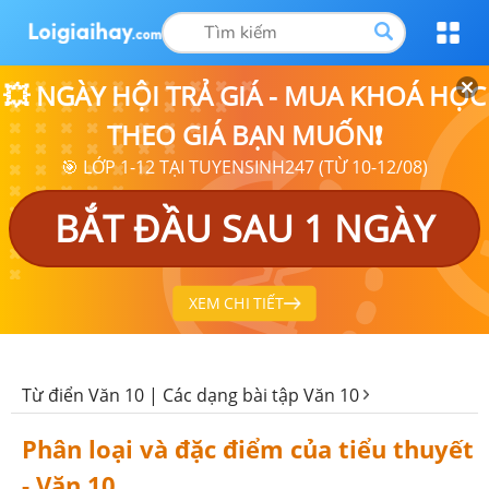
💥 NGÀY HỘI TRẢ GIÁ - MUA KHOÁ HỌC
THEO GIÁ BẠN MUỐN❗
🎯 LỚP 1-12 TẠI TUYENSINH247 (TỪ 10-12/08)
BẮT ĐẦU SAU 1 NGÀY
XEM CHI TIẾT
Từ điển Văn 10 | Các dạng bài tập Văn 10
Phân loại và đặc điểm của tiểu thuyết
- Văn 10