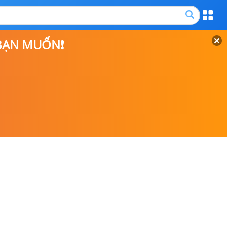
 BẠN MUỐN❗