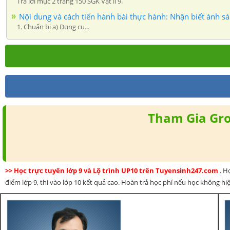
Trả lời mục 2 trang 150 SGK Vật lí 9.
Nội dung và cách tiến hành bài thực hành: Nhận biết ánh s
1. Chuẩn bị a) Dụng cụ...
Tham Gia Gro
>> Học trực tuyến lớp 9 và Lộ trình UP10 trên Tuyensinh247.com
. H
điểm lớp 9, thi vào lớp 10 kết quả cao. Hoàn trả học phí nếu học không hi