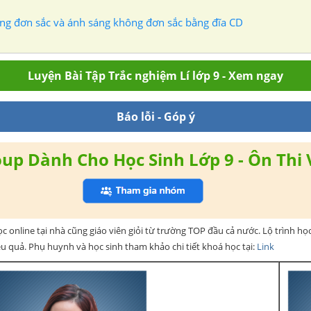
áng đơn sắc và ánh sáng không đơn sắc bằng đĩa CD
Luyện Bài Tập Trắc nghiệm Lí lớp 9 - Xem ngay
Báo lỗi - Góp ý
up Dành Cho Học Sinh Lớp 9 - Ôn Thi 
ọc online tại nhà cũng giáo viên giỏi từ trường TOP đầu cả nước. Lộ trình họ
ệu quả. Phụ huynh và học sinh tham khảo chi tiết khoá học tại:
Link