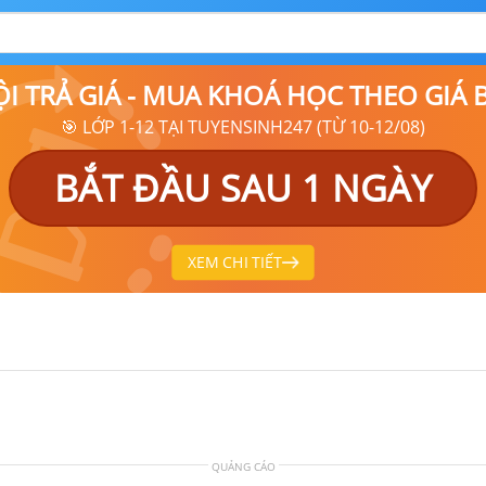
ỘI TRẢ GIÁ - MUA KHOÁ HỌC THEO GIÁ
🎯 LỚP 1-12 TẠI TUYENSINH247 (TỪ 10-12/08)
BẮT ĐẦU SAU 1 NGÀY
XEM CHI TIẾT
QUẢNG CÁO