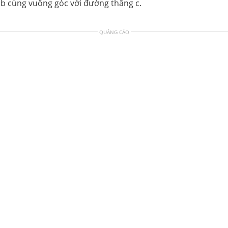
, b cùng vuông góc với đường thẳng c.
QUẢNG CÁO