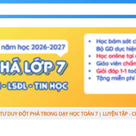
IỂN TƯ DUY ĐỘT PHÁ TRONG DẠY HỌC TOÁN 7
LUYỆN TẬP - 
|