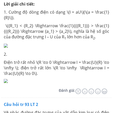
Lời giải chi tiết:
1. Cường độ dòng điện có dạng \(I = aU\)(\(a = \frac{1}
{R}\)).
\({R_1} < {R_2} \Rightarrow \frac{1}{{{R_1}}} > \frac{1}
{{{R_2}}} \Rightarrow {a_1} > {a_2}\), nghĩa là hệ số góc
của đường đặc trưng I – U của R
lớn hơn của R
.
1
2
2.
Điện trở rất nhỏ \(R \to 0 \Rightarrow I = \frac{U}{R} \to
\infty \); điện trở rất lớn \(R \to \infty \Rightarrow I =
\frac{U}{R} \to 0\).
Đánh giá:
Câu hỏi tr 93 LT 2
Vẽ phác đường đặc trưng của vật dẫn kim loại có điện