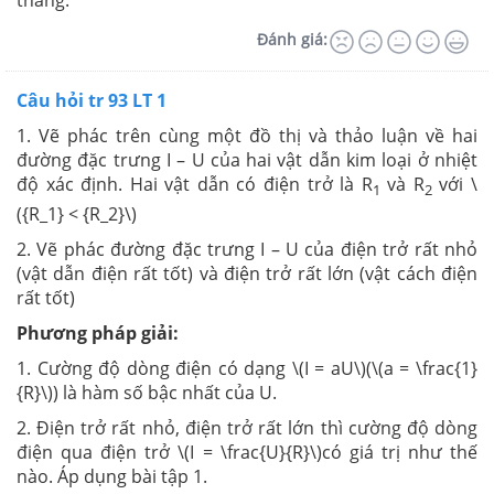
Đánh giá:
Câu hỏi tr 93 LT 1
1. Vẽ phác trên cùng một đồ thị và thảo luận về hai
đường đặc trưng I – U của hai vật dẫn kim loại ở nhiệt
độ xác định. Hai vật dẫn có điện trở là R
và R
với \
1
2
({R_1} < {R_2}\)
2. Vẽ phác đường đặc trưng I – U của điện trở rất nhỏ
(vật dẫn điện rất tốt) và điện trở rất lớn (vật cách điện
rất tốt)
Phương pháp giải:
1. Cường độ dòng điện có dạng \(I = aU\)(\(a = \frac{1}
{R}\)) là hàm số bậc nhất của U.
2. Điện trở rất nhỏ, điện trở rất lớn thì cường độ dòng
điện qua điện trở \(I = \frac{U}{R}\)có giá trị như thế
nào. Áp dụng bài tập 1.