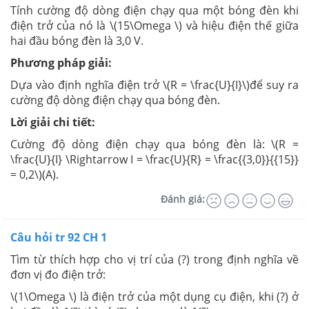
Tính cường độ dòng điện chạy qua một bóng đèn khi
điện trở của nó là \(15\Omega \) và hiệu điện thế giữa
hai đầu bóng đèn là 3,0 V.
Phương pháp giải:
Dựa vào định nghĩa điện trở \(R = \frac{U}{I}\)để suy ra
cường độ dòng điện chạy qua bóng đèn.
Lời giải chi tiết:
Cường độ dòng điện chạy qua bóng đèn là: \(R =
\frac{U}{I} \Rightarrow I = \frac{U}{R} = \frac{{3,0}}{{15}}
= 0,2\)(A).
Đánh giá:
Câu hỏi tr 92 CH 1
Tìm từ thích hợp cho vị trí của (?) trong định nghĩa về
đơn vị đo điện trở:
\(1\Omega \) là điện trở của một dụng cụ điện, khi (?) ở