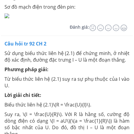
Sơ đồ mạch điện trong đèn pin:
Đánh giá:
Câu hỏi tr 92 CH 2
Sử dụng biểu thức liên hệ (2.1) để chứng minh, ở nhiệt
độ xác định, đường đặc trưng I – U là một đoạn thẳng.
Phương pháp giải:
Từ biểu thức liên hệ (2.1) suy ra sự phụ thuộc của I vào
U.
Lời giải chi tiết:
Biểu thức liên hệ (2.1)\(R = \frac{U}{I}\).
Suy ra, \(I = \frac{U}{R}\). Với R là hằng số, cường độ
dòng điện có dạng \(I = aU\)(\(a = \frac{1}{R}\)) là hàm
số bậc nhất của U. Do đó, đồ thị I – U là một đoạn
thẳng.