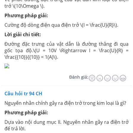
trở \(10\Omega \).
Phương pháp giải:
Cường độ dòng điện qua điện trở \(I = \frac{U}{R}\).
Lời giải chi tiết:
Đường đặc trưng của vật dẫn là đường thẳng đi qua
gốc tọa độ.\(U = 10V \Rightarrow I = \frac{U}{R} =
\frac{{10}}{{10}} = 1(A)\).
Đánh giá:
Câu hỏi tr 94 CH
Nguyên nhân chính gây ra điện trở trong kim loại là gì?
Phương pháp giải:
Dựa vào nội dung mục II. Nguyên nhân gây ra điện trở
để trả lời.