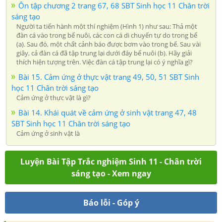
Ôn tập chương 2 trang 67, 68 SBT Sinh học 11 Chân trời
sáng tạo
Người ta tiến hành một thí nghiệm (Hình 1) như sau: Thả một
đàn cá vào trong bể nuôi, các con cá di chuyển tự do trong bể
(a). Sau đó, một chất cảnh báo được bơm vào trong bể. Sau vài
giây, cả đàn cá đã tập trung lại dưới đáy bể nuôi (b). Hãy giải
thích hiện tượng trên. Việc đàn cá tập trung lại có ý nghĩa gì?
Bài 15. Cảm ứng ở thực vật trang 49, 50, 51 SBT Sinh
học 11 Chân trời sáng tạo
Cảm ứng ở thực vật là gì?
Bài 14. Khái quát về cảm ứng ở sinh vật trang 47, 48
SBT Sinh học 11 Chân trời sáng tạo
Cảm ứng ở sinh vật là
Luyện Bài Tập Trắc nghiệm Sinh 11 - Chân trời
sáng tạo - Xem ngay
Báo lỗi - Góp ý