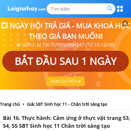
💥 NGÀY HỘI TRẢ GIÁ - MUA KHOÁ HỌC
THEO GIÁ BẠN MUỐN❗
🎯 LỚP 1-12 TẠI TUYENSINH247 (TỪ 10-12/08)
BẮT ĐẦU SAU 1 NGÀY
XEM CHI TIẾT
Trang chủ
Giải SBT Sinh học 11 - Chân trời sáng tạo
Bài 16. Thực hành: Cảm ứng ở thực vật trang 53,
54, 55 SBT Sinh học 11 Chân trời sáng tạo