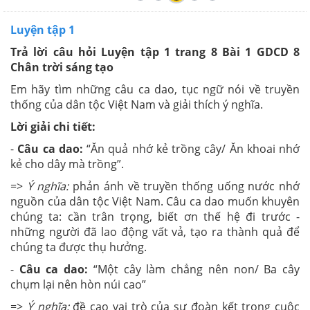
Luyện tập 1
Trả lời câu hỏi Luyện tập 1 trang 8 Bài 1 GDCD 8
Chân trời sáng tạo
Em hãy tìm những câu ca dao, tục ngữ nói về truyền
thống của dân tộc Việt Nam và giải thích ý nghĩa.
Lời giải chi tiết:
-
Câu ca dao:
“Ăn quả nhớ kẻ trồng cây/ Ăn khoai nhớ
kẻ cho dây mà trồng”.
=>
Ý nghĩa:
phản ánh về truyền thống uống nước nhớ
nguồn của dân tộc Việt Nam. Câu ca dao muốn khuyên
chúng ta: cần trân trọng, biết ơn thế hệ đi trước -
những người đã lao động vất vả, tạo ra thành quả để
chúng ta được thụ hưởng.
-
Câu ca dao:
“Một cây làm chẳng nên non/ Ba cây
chụm lại nên hòn núi cao”
=>
Ý nghĩa:
đề cao vai trò của sự đoàn kết trong cuộc