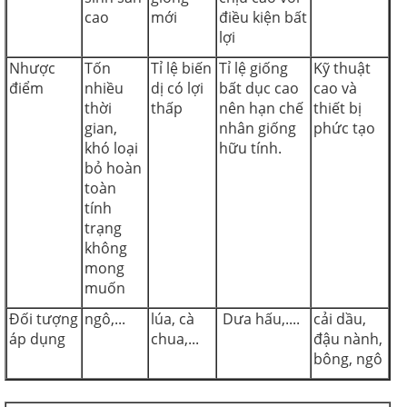
cao
mới
điều kiện bất
lợi
Nhược
Tốn
Tỉ lệ biến
Tỉ lệ giống
Kỹ thuật
điểm
nhiều
dị có lợi
bất dục cao
cao và
thời
thấp
nên hạn chế
thiết bị
gian,
nhân giống
phức tạo
khó loại
hữu tính.
bỏ hoàn
toàn
tính
trạng
không
mong
muốn
Đối tượng
ngô,...
lúa, cà
Dưa hấu,....
cải dầu,
áp dụng
chua,...
đậu nành,
bông, ngô