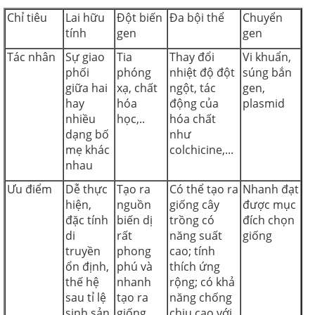
Chỉ tiêu
Lai hữu
Đột biến
Đa bội thể
Chuyển
tính
gen
gen
Tác nhân
Sự giao
Tia
Thay đổi
Vi khuẩn,
phối
phóng
nhiệt độ đột
súng bắn
giữa hai
xạ, chất
ngột, tác
gen,
hay
hóa
động của
plasmid
nhiều
học,..
hóa chất
dạng bố
như
mẹ khác
colchicine,...
nhau
Ưu điểm
Dễ thực
Tạo ra
Có thể tạo ra
Nhanh đạt
hiện,
nguồn
giống cây
được mục
đặc tính
biến dị
trồng có
đích chọn
di
rất
năng suất
giống
truyền
phong
cao; tính
ổn định,
phú và
thích ứng
thế hệ
nhanh
rộng; có khả
sau tỉ lệ
tạo ra
năng chống
sinh sản
giống
chịu cao với