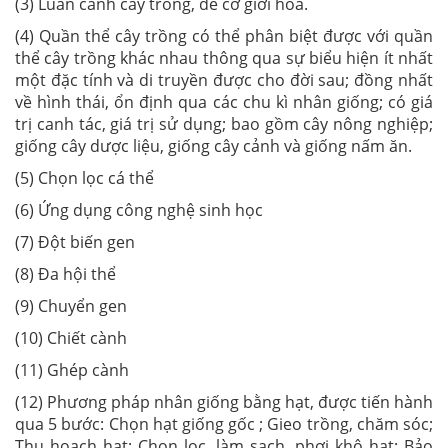
(3) Luân canh cây trồng, dễ cơ giới hóa.
(4) Quần thể cây trồng có thể phân biệt được với quần
thể cây trồng khác nhau thông qua sự biểu hiện ít nhất
một đặc tính và di truyền được cho đời sau; đồng nhất
về hình thái, ổn định qua các chu kì nhân giống; có giá
trị canh tác, giá trị sử dụng; bao gồm cây nông nghiệp;
giống cây dược liệu, giống cây cảnh và giống nấm ăn.
(5) Chọn lọc cá thể
(6) Ứng dụng công nghệ sinh học
(7) Đột biến gen
(8) Đa hội thể
(9) Chuyển gen
(10) Chiết cành
(11) Ghép cành
(12) Phương pháp nhân giống bằng hạt, được tiến hành
qua 5 bước: Chọn hạt giống gốc ; Gieo trồng, chăm sóc;
Thu hoạch hạt; Chọn lọc, làm sạch, phơi khô hạt; Bảo