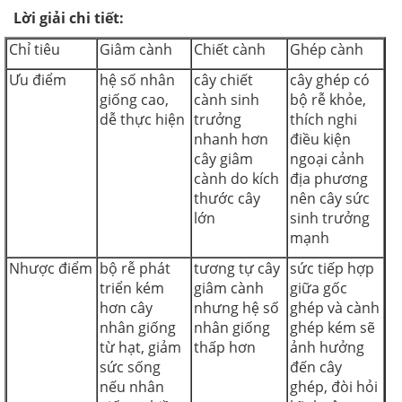
Lời giải chi tiết:
Chỉ tiêu
Giâm cành
Chiết cành
Ghép cành
Ưu điểm
hệ số nhân
cây chiết
cây ghép có
giống cao,
cành sinh
bộ rễ khỏe,
dễ thực hiện
trưởng
thích nghi
nhanh hơn
điều kiện
cây giâm
ngoại cảnh
cành do kích
địa phương
thước cây
nên cây sức
lớn
sinh trưởng
mạnh
Nhược điểm
bộ rễ phát
tương tự cây
sức tiếp hợp
triển kém
giâm cành
giữa gốc
hơn cây
nhưng hệ số
ghép và cành
nhân giống
nhân giống
ghép kém sẽ
từ hạt, giảm
thấp hơn
ảnh hưởng
sức sống
đến cây
nếu nhân
ghép, đòi hỏi