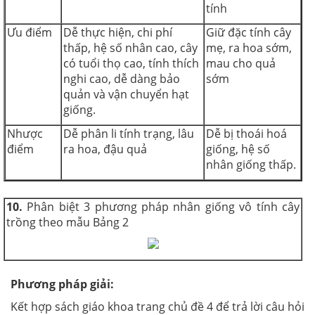
tính
Ưu điểm
Dễ thực hiện, chi phí
Giữ đặc tính cây
thấp, hệ số nhân cao, cây
mẹ, ra hoa sớm,
có tuổi thọ cao, tính thích
mau cho quả
nghi cao, dễ dàng bảo
sớm
quản và vận chuyển hạt
giống.
Nhược
Dễ phân li tính trạng, lâu
Dễ bị thoái hoá
điểm
ra hoa, đậu quả
giống, hệ số
nhân giống thấp.
10.
Phân biệt 3 phương pháp nhân giống vô tính cây
trồng theo mẫu Bảng 2
Phương pháp giải:
Kết hợp sách giáo khoa trang chủ đề 4 để trả lời câu hỏi