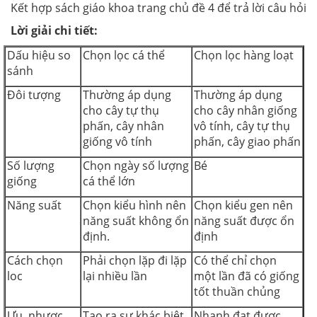
Kết hợp sách giáo khoa trang chủ đề 4 để trả lời câu hỏi
Lời giải chi tiết:
Dấu hiệu so
Chọn lọc cá thể
Chọn lọc hàng loạt
sánh
Đôi tượng
Thường áp dụng
Thường áp dụng
cho cây tự thụ
cho cây nhân giống
phấn, cây nhân
vô tính, cây tự thụ
giống vô tính
phấn, cây giao phấn
Số lượng
Chọn ngày số lượng
Bé
giống
cá thể lớn
Năng suất
Chọn kiểu hình nên
Chọn kiểu gen nên
năng suất không ổn
năng suất được ổn
định.
định
Cách chọn
Phải chọn lặp đi lặp
Có thể chỉ chọn
loc
lại nhiều lần
một lần đã có giống
tốt thuần chủng
Ưu, nhược
Tạo ra sự khác biệt
Nhanh đạt được