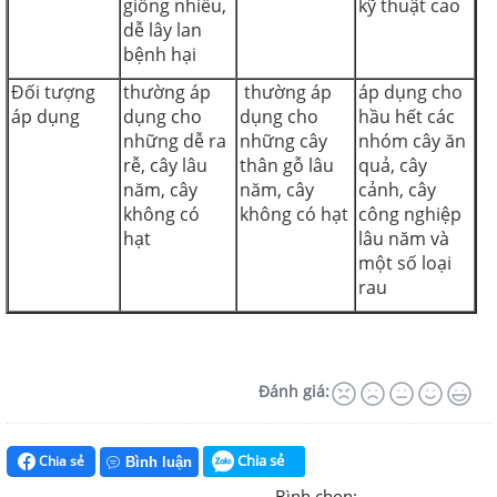
giống nhiều,
kỹ thuật cao
dễ lây lan
bệnh hại
Đối tượng
thường áp
thường áp
áp dụng cho
áp dụng
dụng cho
dụng cho
hầu hết các
những dễ ra
những cây
nhóm cây ăn
rễ, cây lâu
thân gỗ lâu
quả, cây
năm, cây
năm, cây
cảnh, cây
không có
không có hạt
công nghiệp
hạt
lâu năm và
một số loại
rau
Đánh giá:
Chia sẻ
Chia sẻ
Bình luận
Bình chọn: