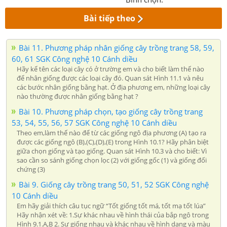
Bài tiếp theo
Bài 11. Phương pháp nhân giống cây trồng trang 58, 59,
60, 61 SGK Công nghệ 10 Cánh diều
Hãy kể tên các loại cây có ở trường em và cho biết làm thế nào
để nhân giống được các loại cây đó. Quan sát Hình 11.1 và nêu
các bước nhân giống bằng hạt. Ở địa phương em, những loại cây
nào thường được nhân giống bằng hạt ?
Bài 10. Phương pháp chọn, tạo giống cây trồng trang
53, 54, 55, 56, 57 SGK Công nghệ 10 Cánh diều
Theo em,làm thế nào để từ các giống ngô địa phương (A) tạo ra
được các giống ngô (B),(C),(D),(E) trong Hình 10.1? Hãy phân biệt
giữa chọn giống và tạo giống. Quan sát Hình 10.3 và cho biết: Vì
sao cần so sánh giống chọn lọc (2) với giống gốc (1) và giống đối
chứng (3)
Bài 9. Giống cây trồng trang 50, 51, 52 SGK Công nghệ
10 Cánh diều
Em hãy giải thích câu tục ngữ “Tốt giống tốt má, tốt mạ tốt lúa”
Hãy nhận xét về: 1.Sự khác nhau về hình thái của bắp ngô trong
Hình 9.1.A,B 2. Sự giống nhau và khác nhau về hình dạng và màu