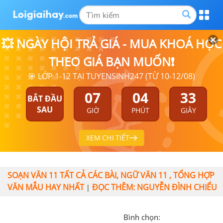
💥 NGÀY HỘI TRẢ GIÁ - MUA KHOÁ HỌC
THEO GIÁ BẠN MUỐN❗
🎯 LỚP 1-12 TẠI TUYENSINH247 (TỪ 10-12/08)
07
04
33
BẮT ĐẦU
SAU
GIỜ
PHÚT
GIÂY
XEM CHI TIẾT
SOẠN VĂN 11 TẤT CẢ CÁC BÀI, NGỮ VĂN 11 , TỔNG HỢP
VĂN MẪU HAY NHẤT
ĐỌC THÊM: NGUYỄN ĐÌNH CHIỂU
|
Bình chọn: