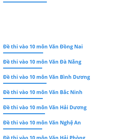
Đề thi vào 10 môn Văn Đồng Nai
Đề thi vào 10 môn Văn Đà Nẵng
Đề thi vào 10 môn Văn Bình Dương
Đề thi vào 10 môn Văn Bắc Ninh
Đề thi vào 10 môn Văn Hải Dương
Đề thi vào 10 môn Văn Nghệ An
Đề thi vào 10 môn Văn Hải Phòng