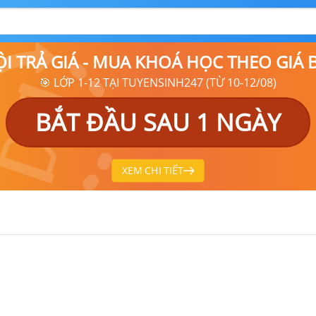
ỘI TRẢ GIÁ - MUA KHOÁ HỌC THEO GIÁ
🎯 LỚP 1-12 TẠI TUYENSINH247 (TỪ 10-12/08)
BẮT ĐẦU SAU 1 NGÀY
XEM CHI TIẾT