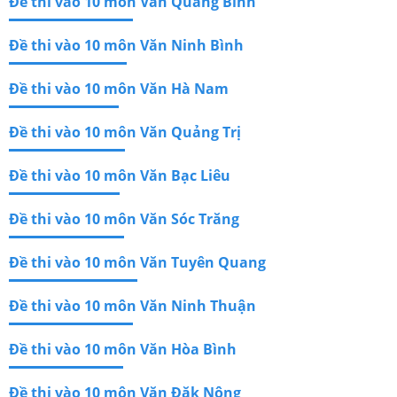
Đề thi vào 10 môn Văn Quảng Bình
Đề thi vào 10 môn Văn Ninh Bình
Đề thi vào 10 môn Văn Hà Nam
Đề thi vào 10 môn Văn Quảng Trị
Đề thi vào 10 môn Văn Bạc Liêu
Đề thi vào 10 môn Văn Sóc Trăng
Đề thi vào 10 môn Văn Tuyên Quang
Đề thi vào 10 môn Văn Ninh Thuận
Đề thi vào 10 môn Văn Hòa Bình
Đề thi vào 10 môn Văn Đăk Nông