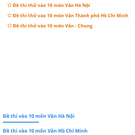
Đề thi thử vào 10 môn Văn Hà Nội
Đề thi thử vào 10 môn Văn Thành phố Hồ Chí Minh
Đề thi thử vào 10 môn Văn - Chung
Đề thi vào 10 môn Văn Hà Nội
Đề thi vào 10 môn Văn Hồ Chí Minh