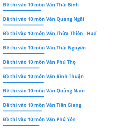
Đề thi vào 10 môn Văn Thái Bình
Đề thi vào 10 môn Văn Quảng Ngãi
Đề thi vào 10 môn Văn Thừa Thiên - Huế
Đề thi vào 10 môn Văn Thái Nguyên
Đề thi vào 10 môn Văn Phú Thọ
Đề thi vào 10 môn Văn Bình Thuận
Đề thi vào 10 môn Văn Quảng Nam
Đề thi vào 10 môn Văn Tiền Giang
Đề thi vào 10 môn Văn Phú Yên