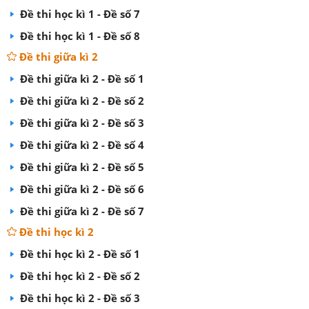
Đề thi học kì 1 - Đề số 7
Đề thi học kì 1 - Đề số 8
Đề thi giữa kì 2
Đề thi giữa kì 2 - Đề số 1
Đề thi giữa kì 2 - Đề số 2
Đề thi giữa kì 2 - Đề số 3
Đề thi giữa kì 2 - Đề số 4
Đề thi giữa kì 2 - Đề số 5
Đề thi giữa kì 2 - Đề số 6
Đề thi giữa kì 2 - Đề số 7
Đề thi học kì 2
Đề thi học kì 2 - Đề số 1
Đề thi học kì 2 - Đề số 2
Đề thi học kì 2 - Đề số 3