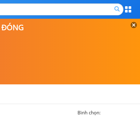
P ĐÓNG
Bình chọn: