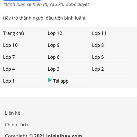
*Bình luận sẽ hiển thị sau khi được duyệt
Hãy trở thành người đầu tiên bình luận!
Trang chủ
Lớp 12
Lớp 11
Lớp 10
Lớp 9
Lớp 8
Lớp 7
Lớp 6
Lớp 5
Lớp 4
Lớp 3
Lớp 2
Lớp 1
Tải app
Liên hệ
Chính sách
Copyright ©
2021 loigiaihay.com