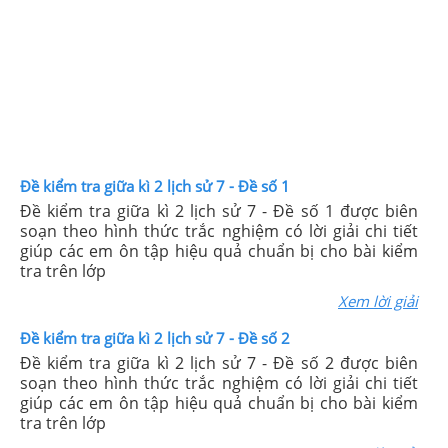
Đề kiểm tra giữa kì 2 lịch sử 7 - Đề số 1
Đề kiểm tra giữa kì 2 lịch sử 7 - Đề số 1 được biên
soạn theo hình thức trắc nghiệm có lời giải chi tiết
giúp các em ôn tập hiệu quả chuẩn bị cho bài kiểm
tra trên lớp
Xem lời giải
Đề kiểm tra giữa kì 2 lịch sử 7 - Đề số 2
Đề kiểm tra giữa kì 2 lịch sử 7 - Đề số 2 được biên
soạn theo hình thức trắc nghiệm có lời giải chi tiết
giúp các em ôn tập hiệu quả chuẩn bị cho bài kiểm
tra trên lớp