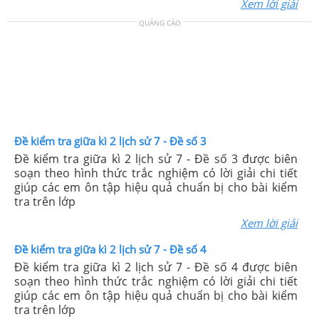
Xem lời giải
QUẢNG CÁO
Đề kiểm tra giữa kì 2 lịch sử 7 - Đề số 3
Đề kiểm tra giữa kì 2 lịch sử 7 - Đề số 3 được biên
soạn theo hình thức trắc nghiệm có lời giải chi tiết
giúp các em ôn tập hiệu quả chuẩn bị cho bài kiểm
tra trên lớp
Xem lời giải
Đề kiểm tra giữa kì 2 lịch sử 7 - Đề số 4
Đề kiểm tra giữa kì 2 lịch sử 7 - Đề số 4 được biên
soạn theo hình thức trắc nghiệm có lời giải chi tiết
giúp các em ôn tập hiệu quả chuẩn bị cho bài kiểm
tra trên lớp