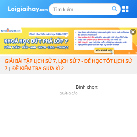
GIẢI BÀI TẬP LỊCH SỬ 7, LỊCH SỬ 7 - ĐỂ HỌC TỐT LỊCH SỬ
7
ĐỀ KIỂM TRA GIỮA KÌ 2
|
Bình chọn:
QUẢNG CÁO