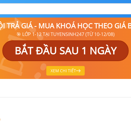
ỘI TRẢ GIÁ - MUA KHOÁ HỌC THEO GIÁ
🎯 LỚP 1-12 TẠI TUYENSINH247 (TỪ 10-12/08)
BẮT ĐẦU SAU 1 NGÀY
XEM CHI TIẾT
m