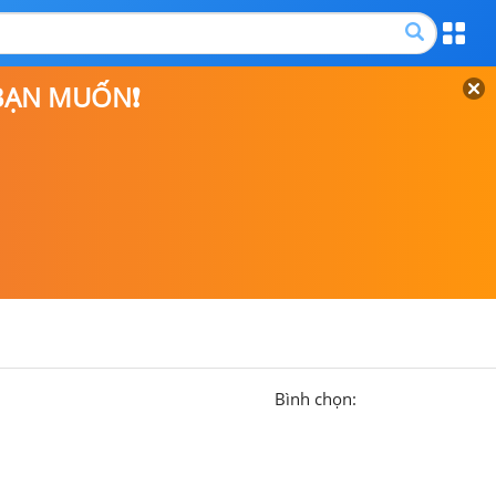
 BẠN MUỐN❗
Bình chọn: