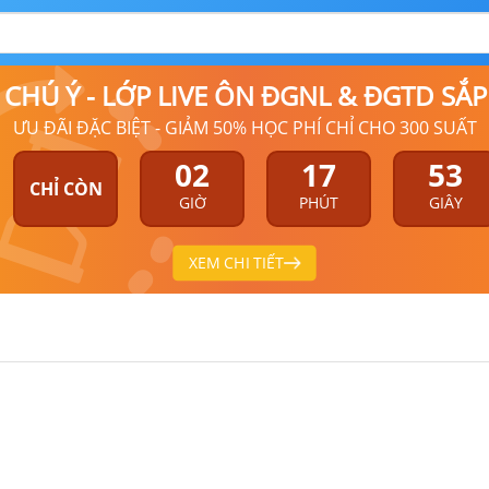
9 CHÚ Ý - LỚP LIVE ÔN ĐGNL & ĐGTD SẮ
ƯU ĐÃI ĐẶC BIỆT - GIẢM 50% HỌC PHÍ CHỈ CHO 300 SUẤT
02
17
53
CHỈ CÒN
GIỜ
PHÚT
GIÂY
XEM CHI TIẾT