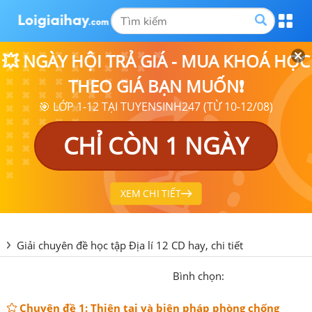
💥 NGÀY HỘI TRẢ GIÁ - MUA KHOÁ HỌC
THEO GIÁ BẠN MUỐN❗
🎯 LỚP 1-12 TẠI TUYENSINH247 (TỪ 10-12/08)
CHỈ CÒN 1 NGÀY
XEM CHI TIẾT
Giải chuyên đề học tập Địa lí 12 CD hay, chi tiết
Bình chọn:
Chuyên đề 1: Thiên tai và biện pháp phòng chống