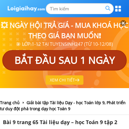
💥 NGÀY HỘI TRẢ GIÁ - MUA KHOÁ HỌC
THEO GIÁ BẠN MUỐN❗
🎯 LỚP 1-12 TẠI TUYENSINH247 (TỪ 10-12/08)
BẮT ĐẦU SAU 1 NGÀY
XEM CHI TIẾT
Trang chủ
Giải bài tập Tài liệu Dạy - học Toán lớp 9, Phát triển
tư duy đột phá trong dạy học Toán 9
Bài 9 trang 65 Tài liệu dạy – học Toán 9 tập 2