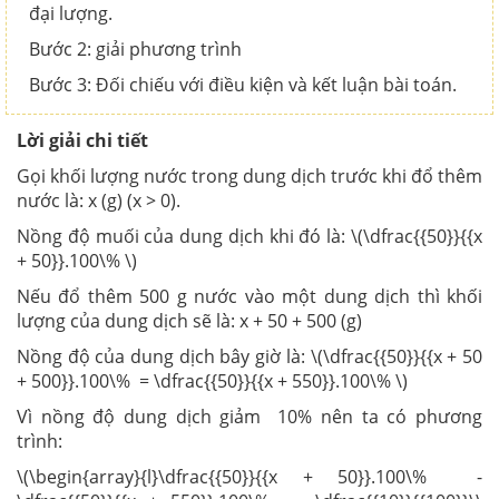
đại lượng.
Bước 2: giải phương trình
Bước 3: Đối chiếu với điều kiện và kết luận bài toán.
Lời giải chi tiết
Gọi khối lượng nước trong dung dịch trước khi đổ thêm
nước là: x (g) (x > 0).
Nồng độ muối của dung dịch khi đó là: \(\dfrac{{50}}{{x
+ 50}}.100\% \)
Nếu đổ thêm 500 g nước vào một dung dịch thì khối
lượng của dung dịch sẽ là: x + 50 + 500 (g)
Nồng độ của dung dịch bây giờ là: \(\dfrac{{50}}{{x + 50
+ 500}}.100\% = \dfrac{{50}}{{x + 550}}.100\% \)
Vì nồng độ dung dịch giảm 10% nên ta có phương
trình:
\(\begin{array}{l}\dfrac{{50}}{{x + 50}}.100\% -