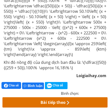
\dfrac{{50}}{{x + 550}}.100\% = \dfrac{{10}}{{100}}\\
\Leftrightarrow \dfrac{{50}}{{x + 50}} - \dfrac{{50}}{{x +
550}} = \dfrac{1}{{10}}\\ \Leftrightarrow 50.10\left( {x +
550} \right) - 50.10\left( {x + 50} \right) = \left( {x + 50}
\right)\left( {x + 550} \right)\\ \Leftrightarrow 500x +
275000 - 500x - 25000 - \left( {{x^2} + 600x + 27500}
\right) = 0\\ \Leftrightarrow - {x^2} - 600x + 222500 = 0\\
\Leftrightarrow {x^2} + 600x - 222500 = 0\\
\Leftrightarrow \left[ \begin{array}{l}x \approx 259\left(
{tm} \right)\\x \approx - 859\left( {ktm}
\right)\end{array} \right.\end{array}\)
Khi đó nồng độ của dung dịch ban đầu là: \(\dfrac{{50}}
{{259 + 50}}.100\% \approx 16,18\% \)
Loigiaihay.com
Chia sẻ
Chia sẻ
Bình luận
Bình chọn:
Bài tiếp theo