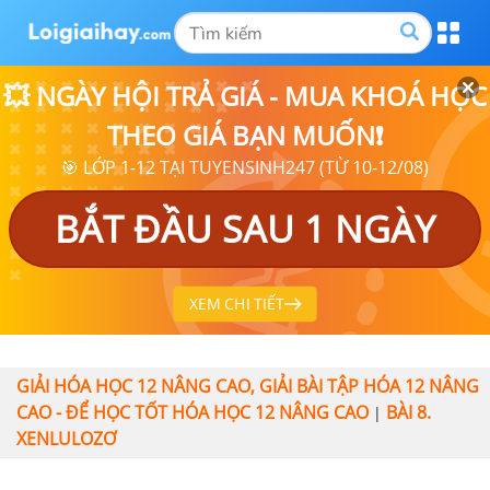
💥 NGÀY HỘI TRẢ GIÁ - MUA KHOÁ HỌC
THEO GIÁ BẠN MUỐN❗
🎯 LỚP 1-12 TẠI TUYENSINH247 (TỪ 10-12/08)
BẮT ĐẦU SAU 1 NGÀY
XEM CHI TIẾT
GIẢI HÓA HỌC 12 NÂNG CAO, GIẢI BÀI TẬP HÓA 12 NÂNG
CAO - ĐỂ HỌC TỐT HÓA HỌC 12 NÂNG CAO
BÀI 8.
|
XENLULOZƠ