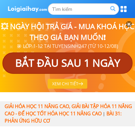
💥 NGÀY HỘI TRẢ GIÁ - MUA KHOÁ HỌC
THEO GIÁ BẠN MUỐN❗
🎯 LỚP 1-12 TẠI TUYENSINH247 (TỪ 10-12/08)
BẮT ĐẦU SAU 1 NGÀY
XEM CHI TIẾT
GIẢI HÓA HỌC 11 NÂNG CAO, GIẢI BÀI TẬP HÓA 11 NÂNG
CAO - ĐỂ HỌC TỐT HÓA HỌC 11 NÂNG CAO
BÀI 31:
|
PHẢN ỨNG HỮU CƠ