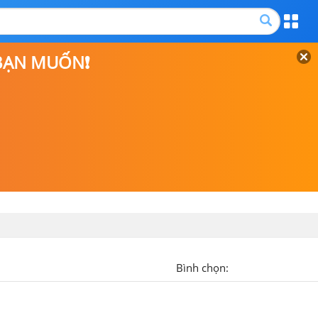
 BẠN MUỐN❗
Bình chọn: