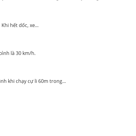
hi hết dốc, xe...
bình là 30 km/h.
ình khi chạy cự li 60m trong...