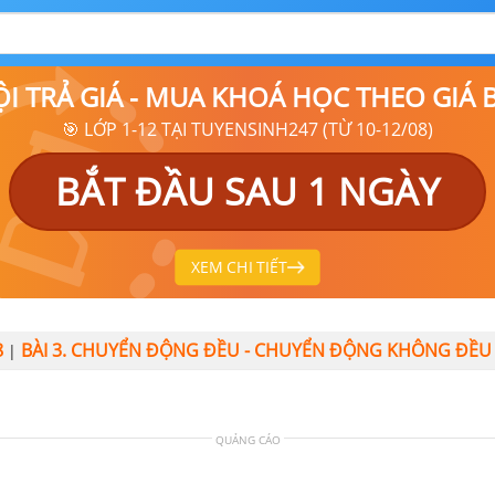
ỘI TRẢ GIÁ - MUA KHOÁ HỌC THEO GIÁ
🎯 LỚP 1-12 TẠI TUYENSINH247 (TỪ 10-12/08)
BẮT ĐẦU SAU 1 NGÀY
XEM CHI TIẾT
8
BÀI 3. CHUYỂN ĐỘNG ĐỀU - CHUYỂN ĐỘNG KHÔNG ĐỀU
|
QUẢNG CÁO