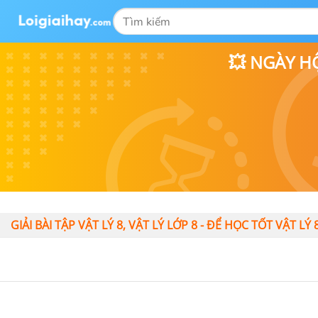
💥 NGÀY H
GIẢI BÀI TẬP VẬT LÝ 8, VẬT LÝ LỚP 8 - ĐỂ HỌC TỐT VẬT LÝ 