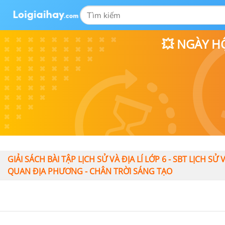
💥 NGÀY H
GIẢI SÁCH BÀI TẬP LỊCH SỬ VÀ ĐỊA LÍ LỚP 6 - SBT LỊCH SỬ
QUAN ĐỊA PHƯƠNG - CHÂN TRỜI SÁNG TẠO