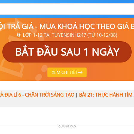
ỘI TRẢ GIÁ - MUA KHOÁ HỌC THEO GIÁ
🎯 LỚP 1-12 TẠI TUYENSINH247 (TỪ 10-12/08)
BẮT ĐẦU SAU 1 NGÀY
XEM CHI TIẾT
 VÀ ĐỊA LÍ 6 - CHÂN TRỜI SÁNG TẠO
BÀI 21: THỰC HÀNH TÌM
|
QUẢNG CÁO