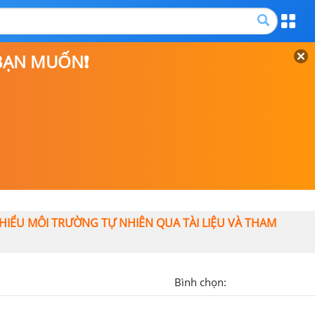
 BẠN MUỐN❗
 HIỂU MÔI TRƯỜNG TỰ NHIÊN QUA TÀI LIỆU VÀ THAM
Bình chọn: