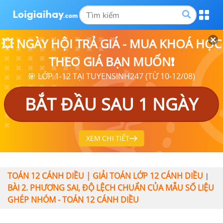
💥 NGÀY HỘI TRẢ GIÁ - MUA KHOÁ HỌC
THEO GIÁ BẠN MUỐN❗
🎯 LỚP 1-12 TẠI TUYENSINH247 (TỪ 10-12/08)
BẮT ĐẦU SAU 1 NGÀY
XEM CHI TIẾT
TOÁN 12 CÁNH DIỀU | GIẢI TOÁN LỚP 12 CÁNH DIỀU
|
BÀI 2. PHƯƠNG SAI, ĐỘ LỆCH CHUẨN CỦA MẪU SỐ LIỆU
GHÉP NHÓM - TOÁN 12 CÁNH DIỀU