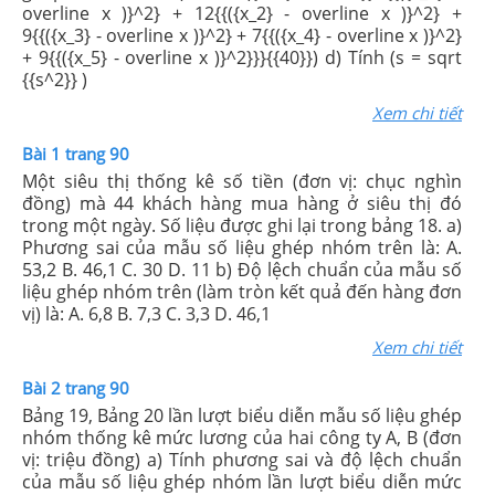
overline x )}^2} + 12{{({x_2} - overline x )}^2} +
9{{({x_3} - overline x )}^2} + 7{{({x_4} - overline x )}^2}
+ 9{{({x_5} - overline x )}^2}}}{{40}}) d) Tính (s = sqrt
{{s^2}} )
Xem chi tiết
Bài 1 trang 90
Một siêu thị thống kê số tiền (đơn vị: chục nghìn
đồng) mà 44 khách hàng mua hàng ở siêu thị đó
trong một ngày. Số liệu được ghi lại trong bảng 18. a)
Phương sai của mẫu số liệu ghép nhóm trên là: A.
53,2 B. 46,1 C. 30 D. 11 b) Độ lệch chuẩn của mẫu số
liệu ghép nhóm trên (làm tròn kết quả đến hàng đơn
vị) là: A. 6,8 B. 7,3 C. 3,3 D. 46,1
Xem chi tiết
Bài 2 trang 90
Bảng 19, Bảng 20 lần lượt biểu diễn mẫu số liệu ghép
nhóm thống kê mức lương của hai công ty A, B (đơn
vị: triệu đồng) a) Tính phương sai và độ lệch chuẩn
của mẫu số liệu ghép nhóm lần lượt biểu diễn mức