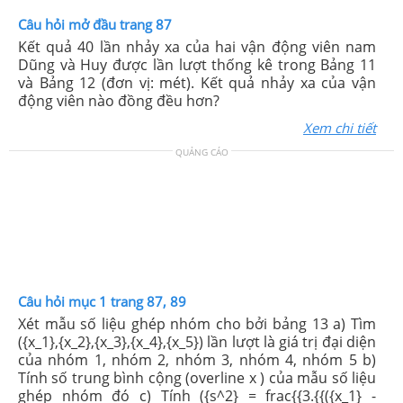
Câu hỏi mở đầu trang 87
Kết quả 40 lần nhảy xa của hai vận động viên nam
Dũng và Huy được lần lượt thống kê trong Bảng 11
và Bảng 12 (đơn vị: mét). Kết quả nhảy xa của vận
động viên nào đồng đều hơn?
Xem chi tiết
QUẢNG CÁO
Câu hỏi mục 1 trang 87, 89
Xét mẫu số liệu ghép nhóm cho bởi bảng 13 a) Tìm
({x_1},{x_2},{x_3},{x_4},{x_5}) lần lượt là giá trị đại diện
của nhóm 1, nhóm 2, nhóm 3, nhóm 4, nhóm 5 b)
Tính số trung bình cộng (overline x ) của mẫu số liệu
ghép nhóm đó c) Tính ({s^2} = frac{{3.{{({x_1} -