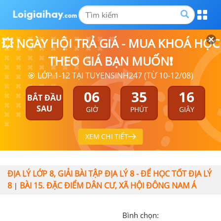
💥 NGÀY HỘI TRẢ GIÁ - MUA KHOÁ HỌC
THEO GIÁ BẠN MUỐN❗
🎯 LỚP 1-12 TẠI TUYENSINH247 (TỪ 10-12/08)
06
35
15
BẮT ĐẦU
SAU
GIỜ
PHÚT
GIÂY
XEM CHI TIẾT
ĐỊA LÝ LỚP 8, GIẢI BÀI TẬP ĐỊA LÝ 8 - ĐỂ HỌC TỐT ĐỊA LÝ
8
BÀI 15. ĐẶC ĐIỂM DÂN CƯ, XÃ HỘI ĐÔNG NAM Á
|
Bình chọn: