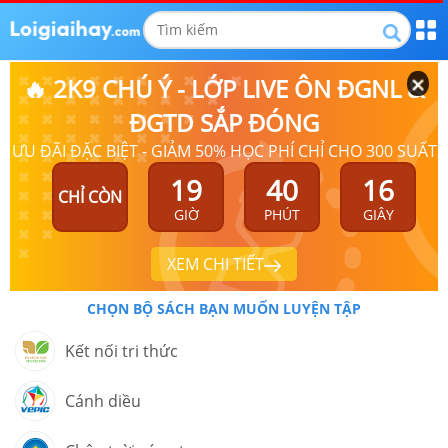
🔥 2K9 CHÚ Ý - LỚP LIVE ÔN ĐGNL &
ĐGTD SẮP ĐÓNG
ƯU ĐÃI ĐẶC BIỆT - GIẢM 50% HỌC PHÍ CHỈ CHO 300 SUẤT
19
40
16
CHỈ CÒN
GIỜ
PHÚT
GIÂY
XEM CHI TIẾT
CHỌN BỘ SÁCH BẠN MUỐN LUYỆN TẬP
Kết nối tri thức
Cánh diều