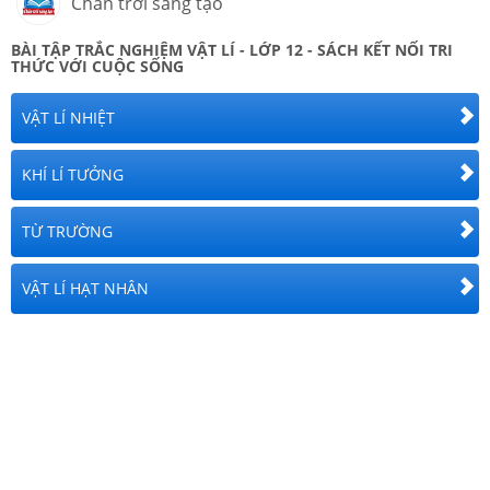
Chân trời sáng tạo
BÀI TẬP TRẮC NGHIỆM
VẬT LÍ
-
LỚP 12
- SÁCH KẾT NỐI TRI
THỨC VỚI CUỘC SỐNG
VẬT LÍ NHIỆT
KHÍ LÍ TƯỞNG
TỪ TRƯỜNG
VẬT LÍ HẠT NHÂN