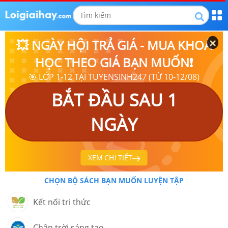
💥 NGÀY HỘI TRẢ GIÁ - MUA KHOÁ
HỌC THEO GIÁ BẠN MUỐN❗
🎯 LỚP 1-12 TẠI TUYENSINH247 (TỪ 10-12/08)
BẮT ĐẦU SAU 1
NGÀY
XEM CHI TIẾT
CHỌN BỘ SÁCH BẠN MUỐN LUYỆN TẬP
Kết nối tri thức
Chân trời sáng tạo