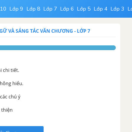
 10
Lớp 9
Lớp 8
Lớp 7
Lớp 6
Lớp 5
Lớp 4
Lớp 3
L
NGỮ VÀ SÁNG TÁC VĂN CHƯƠNG
-
LỚP 7
chi tiết.
không hiểu.
 các chú ý
 thiện