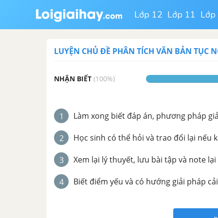
Lớp 12
Lớp 11
Lớp
LUYỆN CHỦ ĐỀ
PHÂN TÍCH VĂN BẢN TỤC 
NHẬN BIẾT
(
100
%)
Làm xong biết đáp án, phương pháp giải 
1
Học sinh có thể hỏi và trao đổi lại nếu 
2
Xem lại lý thuyết, lưu bài tập và note lại
3
Biết điểm yếu và có hướng giải pháp cải
4