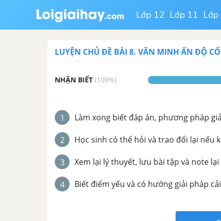
Lớp 12
Lớp 11
Lớp
LUYỆN CHỦ ĐỀ
BÀI 8. VĂN MINH ẤN ĐỘ CỔ
NHẬN BIẾT
(
100
%)
Làm xong biết đáp án, phương pháp giải 
1
Học sinh có thể hỏi và trao đổi lại nếu 
2
Xem lại lý thuyết, lưu bài tập và note lại
3
Biết điểm yếu và có hướng giải pháp cải
4