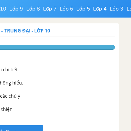
 10
Lớp 9
Lớp 8
Lớp 7
Lớp 6
Lớp 5
Lớp 4
Lớp 3
L
 – TRUNG ĐẠI
-
LỚP 10
chi tiết.
không hiểu.
 các chú ý
 thiện