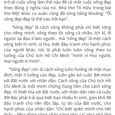
trở về cuộc sống làm thế nào để có một cuộc sống đẹp
theo đúng ý nghĩa của nó. Nhà thơ Tố Hữu trong bài
thơ Một khúc ca xuân cũng đã từng bâng khuâng: “Ôi
sống đẹp đẹp là thế nào hỡi bạn”.
“Sống đẹp” là cách sống không phải chỉ biết sống
cho riêng mình, sống theo lối sống cá nhân, ích kỉ, đi
ngược lại đạo lí làm người… mà “sống đẹp” là một cách
sống biết hi sinh, vị tha, biết đấu tranh cho hạnh phúc
của người khác, tức là phải luôn luôn sống theo tư
tưởng của Chủ tịch Hồ Chí Minh “mình vì mọi người,
mọi người vì mình”.
“Sống đẹp” còn là cách sống luôn hướng về một mục
đích, một lí tưởng cao đẹp, luôn gắn bó cuộc đời mình
với đất nước với nhân dân. Cách sống của Chủ tịch Hồ
Chí Minh là một minh chứng hùng hồn cho cách sống
đẹp. Vì thiết tha với đất nước, với nhân dân nên cả cuộc
đời Bác phải trải qua biết bao nhiêu hi sinh, gian khổ để
đấu tranh cho nền độc lập, tự do của đất nước, cho
hạnh phúc của nhân dân: “Chỉ biết quên mình cho hết
thảy – Như dòng sông chảy nặng phù sa" như nhà thơ