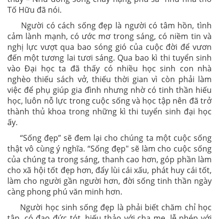
Tố Hữu đã nói.
Người có cách sống đẹp là người có tâm hồn, tình
cảm lành mạnh, có ước mơ trong sáng, có niềm tin và
nghị lực vượt qua bao sóng gió của cuộc đời để vươn
đến một tương lai tươi sáng. Qua bao kì thi tuyển sinh
vào Đại học ta đã thấy có nhiều học sinh con nhà
nghèo thiếu sách vở, thiếu thời gian vì còn phải làm
việc để phụ giúp gia đình nhưng nhờ có tinh thần hiếu
học, luôn nỗ lực trong cuộc sống và học tập nên đã trở
thành thủ khoa trong những kì thi tuyển sinh đại học
ấy.
“Sống đẹp” sẽ đem lại cho chúng ta một cuộc sống
thật vô cùng ý nghĩa. “Sống đẹp" sẽ làm cho cuộc sống
của chúng ta trong sáng, thanh cao hơn, góp phần làm
cho xã hội tốt đẹp hơn, đẩy lùi cái xấu, phát huy cái tốt,
làm cho người gần người hơn, đời sống tinh thần ngày
càng phong phú văn minh hơn.
Người học sinh sống đẹp là phải biết chăm chỉ học
tập, có đạo đức tót, hiếu thảo với cha mẹ, lễ phép với