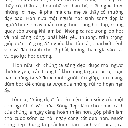
thầy cô, thân ái, hòa nhã với bạn bè, biết nghe theo
những lời hay, lẽ phải mà cha mẹ và thầy cô thường
dạy bảo. Hơn nữa một người học sinh sống đẹp là
người học sinh ấy phải trung thực trong học tập, không
quay cóp trong khi làm bài, không xả rác trong lớp học
và nơi công cộng, phải biết yêu thương, trân trọng,
giúp đỡ những người nghèo khổ, tàn tật, phải biết bênh
vực và đấu tranh cho lẽ phải, không tham gia vào các
vụ bạo lực học đường.
Hơn nữa, khi chúng ta sống đẹp, được mọi người
thương yêu, trân trọng thì khi chúng ta gặp rủi ro, hoạn
nạn, chúng ta sẽ được mọi người cứu giúp, cưu mang,
đùm bọc để chúng ta vượt qua những rủi ro hoạn nạn
ấy.
Tóm lại, “Sống đẹp” là biểu hiện cách sống của một
con người có văn hóa. Sống đẹp: làm cho nhân cách
của chúng la ngày càng hoàn thiện hơn, góp phần làm
cho cuộc sống xã hội ngày càng tốt đẹp hơn. Muốn
sống đẹp chúng ta phải luôn đấu tranh với cái ác, cái