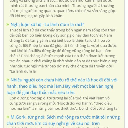
uống và không ai chăm sóc… lúc đó bạn mới cảm nhận được
mình rất thương bản thân của mình. Thương người là thương
xót mọi người xung quanh, quan tâm, chia sẻ và sẵn sàng giúp
đỡ khi mọi người gặp khó khăn.
Nghị luận xã hội ‘Lá lành đùm lá rách’
Thực tế lịch sử đã cho thấy trong bốn ngàn năm sống còn trên
dải đất bên bờ biển Đông đầy sóng gió này,dân tộc Việt Nam
chúng ta đã từng gánh chịu biết bao là thiên tai,dịch họa vô
cùng ác liệt.Phép lạ nào đã giúp tổ tiên chúng ta vượt qua được
mọi khó khăn,điêu đứng ấy để đứng vững cùng bè bạn năm
châu ? Phải chăng là ở sức mạnh của tinh thần đoàn kết,tương
trợ lẫn nhau ? Phải chăng là nhờ nhân dân ta đã thực hiện đúng
như câu tục ngữ mà từ bao đời nay cha ông ta đã truyền đời :
“Lá lành đùm lá
Nhiều người còn chưa hiểu rõ thế nào là học đi đôi với
hành, theo điều học mà làm.Hãy viết một bài vân nghị
luận để giải đáp thắc mắc nêu trên.
Con đường học tập đi tới tương lai của tuổi trẻ Việt Nam vô
cùng tươi sáng và rộng mở. "Học đi đôi với hành", "theo điều
học mà làm" là những bài học thiết thực, bổ ích đối với chúng ta.
M.Gorki từng nói: Sách mở rộng ra trước mắt tôi những
chân trời mới. Em có suy nghĩ gi về câu nói trên