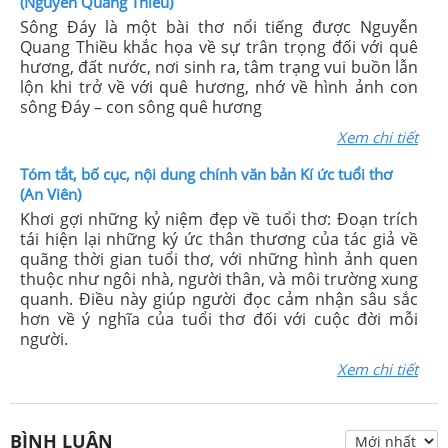
(Nguyễn Quang Thiếu)
Sông Đáy là một bài thơ nổi tiếng được Nguyễn
Quang Thiều khắc họa về sự trân trọng đối với quê
hương, đất nước, nơi sinh ra, tâm trạng vui buồn lẫn
lộn khi trở về với quê hương, nhớ về hình ảnh con
sông Đáy – con sông quê hương
Xem chi tiết
Tóm tắt, bố cục, nội dung chính văn bản Kí ức tuổi thơ
(An Viên)
Khơi gợi những kỷ niệm đẹp về tuổi thơ: Đoạn trích
tái hiện lại những ký ức thân thương của tác giả về
quãng thời gian tuổi thơ, với những hình ảnh quen
thuộc như ngôi nhà, người thân, và môi trường xung
quanh. Điều này giúp người đọc cảm nhận sâu sắc
hơn về ý nghĩa của tuổi thơ đối với cuộc đời mỗi
người.
Xem chi tiết
BÌNH LUẬN