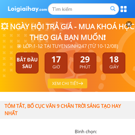
💥 NGÀY HỘI TRẢ GIÁ - MUA KHOÁ HỌC
THEO GIÁ BẠN MUỐN❗
🎯 LỚP 1-12 TẠI TUYENSINH247 (TỪ 10-12/08)
17
29
18
BẮT ĐẦU
SAU
GIỜ
PHÚT
GIÂY
XEM CHI TIẾT
TÓM TẮT, BỐ CỤC VĂN 9 CHÂN TRỜI SÁNG TẠO HAY
NHẤT
Bình chọn: